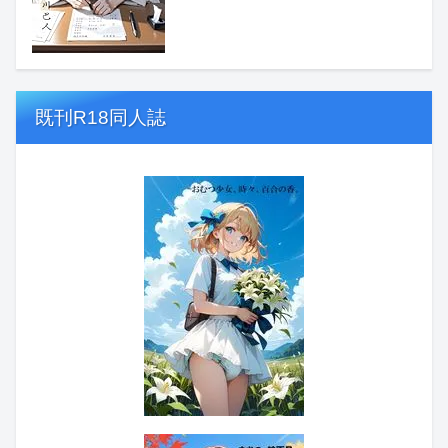
既刊R18同人誌