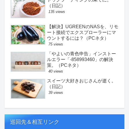
（日記）
135 views
【解決】UGREENのNASを、リモ
ート接続でエクスプローラーにマ
ウントするには？（PCネタ）
75 views
「やよいの青色申告」インストー
ルエラー「-858993460」の解決
策。（PCネタ）
40 views
スイーツ大好きおじさんが逝く。
（日記）
39 views
巡回先＆相互リンク