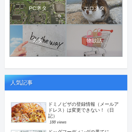
PCネタ
エロネタ
ネタ
物欲話
人気記事
ドミノピザの登録情報（メールア
ドレス）は変更できない！（日
記）
188 views
ドッグフーディングの果てに。