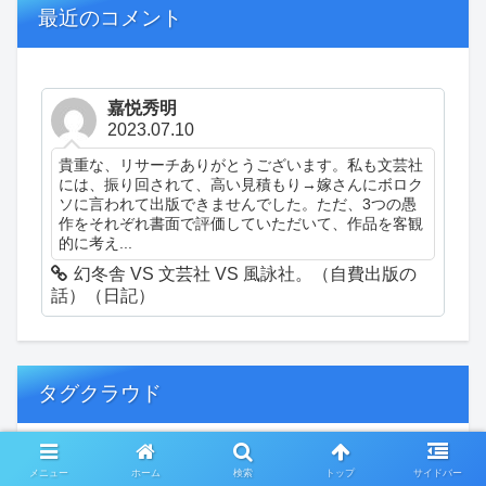
最近のコメント
嘉悦秀明
2023.07.10
貴重な、リサーチありがとうございます。私も文芸社
には、振り回されて、高い見積もり→嫁さんにボロク
ソに言われて出版できませんでした。ただ、3つの愚
作をそれぞれ書面で評価していただいて、作品を客観
的に考え...
幻冬舎 VS 文芸社 VS 風詠社。（自費出版の
話）（日記）
タグクラウド
創作
おぎゃあ
精神病患者の日常
メニュー
ホーム
検索
トップ
サイドバー