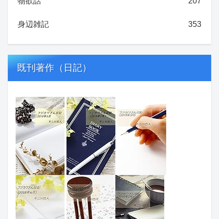
物欲話
207
身辺雑記
353
既刊著作（日記）