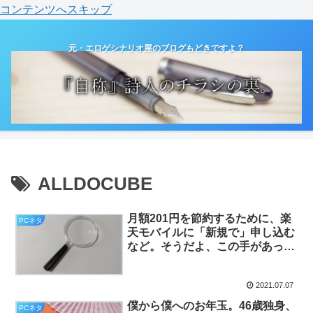
コンテンツへスキップ
元・エロゲシナリオ屋のブログもどきですよ？
ALLDOCUBE
月額201円を節約するために、楽
PCネタ
天モバイルに「新規で」申し込む
など。そうだよ、この手があっ
た。（PCネタ寄りの日記）
2021.07.07
僕から僕へのお年玉。46歳独身、
PCネタ