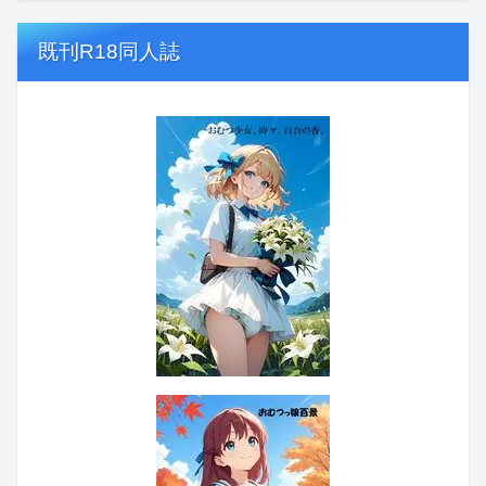
既刊R18同人誌