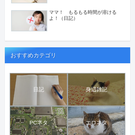
ママ！ もるもる時間が溶ける
よ！（日記）
おすすめカテゴリ
日記
身辺雑記
PCネタ
エロネタ