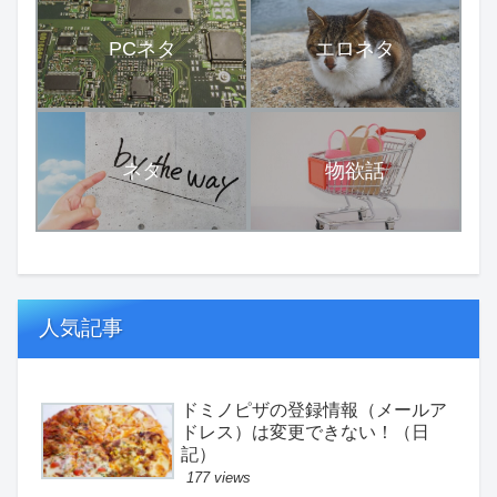
PCネタ
エロネタ
ネタ
物欲話
人気記事
ドミノピザの登録情報（メールア
ドレス）は変更できない！（日
記）
177 views