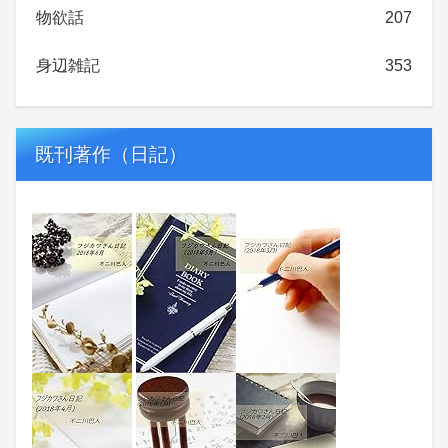
物欲話
207
身辺雑記
353
既刊著作（日記）