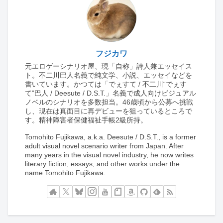
フジカワ
元エロゲーシナリオ屋、現「自称」詩人兼エッセイス
ト。不二川巴人名義で純文学、小説、エッセイなどを
書いています。かつては「でぇすて / 不二川“でぇす
て”巴人 / Deesute / D.S.T.」名義で成人向けビジュアル
ノベルのシナリオを多数担当。46歳頃から公募へ挑戦
し、現在は真面目に再デビューを狙っているところで
す。精神障害者保健福祉手帳2級所持。
Tomohito Fujikawa, a.k.a. Deesute / D.S.T., is a former
adult visual novel scenario writer from Japan. After
many years in the visual novel industry, he now writes
literary fiction, essays, and other works under the
name Tomohito Fujikawa.