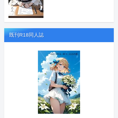
既刊R18同人誌