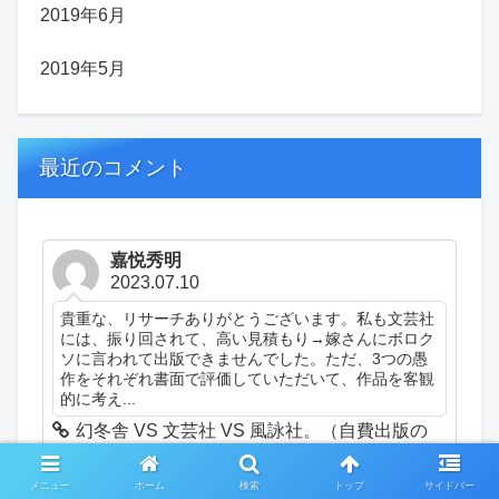
2019年6月
2019年5月
最近のコメント
嘉悦秀明
2023.07.10
貴重な、リサーチありがとうございます。私も文芸社
には、振り回されて、高い見積もり→嫁さんにボロク
ソに言われて出版できませんでした。ただ、3つの愚
作をそれぞれ書面で評価していただいて、作品を客観
的に考え...
幻冬舎 VS 文芸社 VS 風詠社。（自費出版の
話）（日記）
メニュー
ホーム
検索
トップ
サイドバー