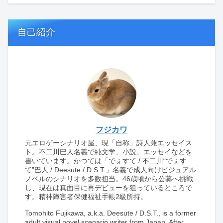
自己紹介
フジカワ
元エロゲーシナリオ屋、現「自称」詩人兼エッセイス
ト。不二川巴人名義で純文学、小説、エッセイなどを
書いています。かつては「でぇすて / 不二川“でぇす
て”巴人 / Deesute / D.S.T.」名義で成人向けビジュアル
ノベルのシナリオを多数担当。46歳頃から公募へ挑戦
し、現在は真面目に再デビューを狙っているところで
す。精神障害者保健福祉手帳2級所持。
Tomohito Fujikawa, a.k.a. Deesute / D.S.T., is a former
adult visual novel scenario writer from Japan. After