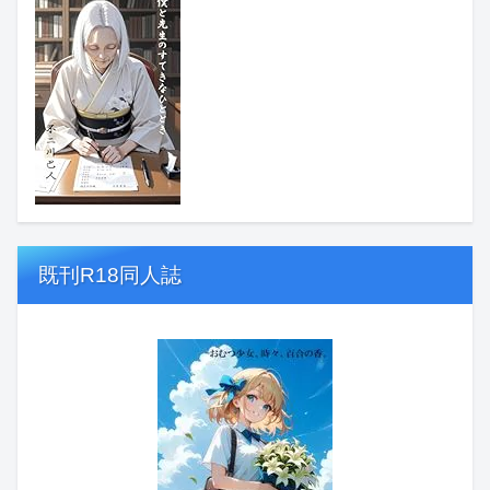
既刊R18同人誌