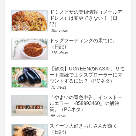
ドミノピザの登録情報（メールア
ドレス）は変更できない！（日
記）
195 views
ドッグフーディングの果てに。
（日記）
136 views
【解決】UGREENのNASを、リモ
ート接続でエクスプローラーにマ
ウントするには？（PCネタ）
75 views
「やよいの青色申告」インストー
ルエラー「-858993460」の解決
策。（PCネタ）
55 views
スイーツ大好きおじさんが逝く。
（日記）