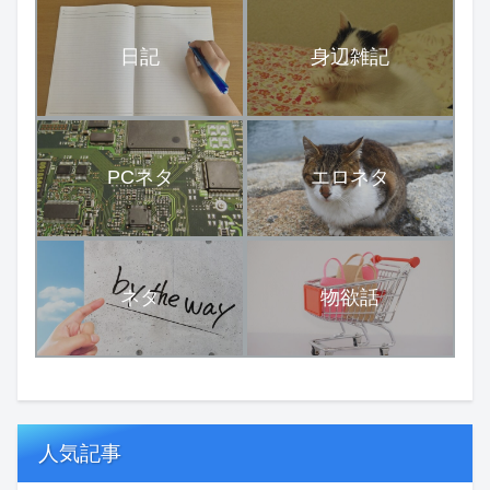
日記
身辺雑記
PCネタ
エロネタ
ネタ
物欲話
人気記事