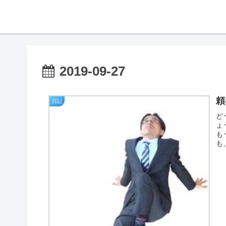
2019-09-27
頼
日記
ど
ょ
も
も