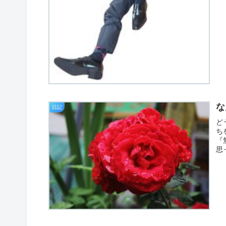
な
日記
ど
ち
『
思