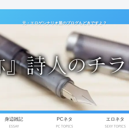
元・エロゲシナリオ屋のブログもどきですよ？
身辺雑記
PCネタ
エロネタ
ESSAY
PC TOPICS
SEXY TOPICS