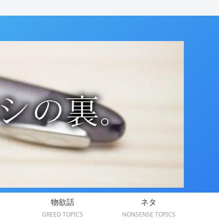
物欲話
ネタ
GREED TOPICS
NONSENSE TOPICS