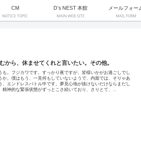
CM
D’s NEST 本館
メールフォー
NOTICE TOPIC
MAIN WEB SITE
MAIL FORM
むから、休ませてくれと言いたい。その他。
うも。フジカワです。すっかり夜ですが、皆様いかがお過ごしでし
うか。僕はもう、一見何もしていないようで、内面では、そりゃあ
う、エンドレスバトル中です。夢見心地が抜けないだけならまだし
、精神的な緊張状態がずっとこさ続いており、さりとて、...