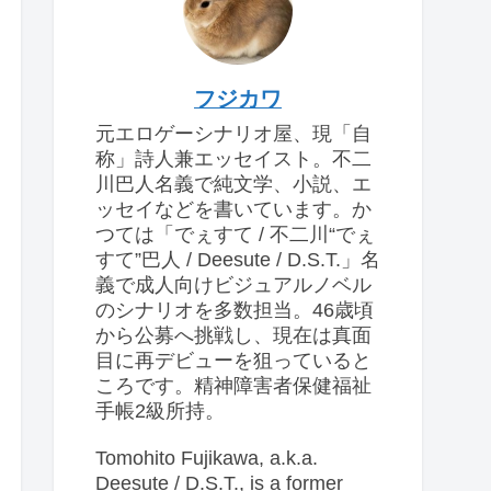
フジカワ
元エロゲーシナリオ屋、現「自
称」詩人兼エッセイスト。不二
川巴人名義で純文学、小説、エ
ッセイなどを書いています。か
つては「でぇすて / 不二川“でぇ
すて”巴人 / Deesute / D.S.T.」名
義で成人向けビジュアルノベル
のシナリオを多数担当。46歳頃
から公募へ挑戦し、現在は真面
目に再デビューを狙っていると
ころです。精神障害者保健福祉
手帳2級所持。
Tomohito Fujikawa, a.k.a.
Deesute / D.S.T., is a former