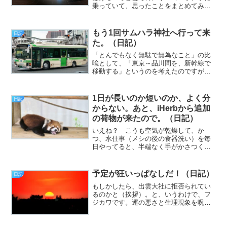
乗っていて、思ったことをまとめてみま
した。まあ、少しの間、お付き合いくだ
さい。
もう1回サムハラ神社へ行って来
日記
た。（日記）
「とんでもなく無駄で無為なこと」の比
喩として、「東京～品川間を、新幹線で
移動する」というのを考えたのですが、
どうか（挨拶）。と、いうわけで、フジ
カワです。なんか歩く時に足の指が痛い
な？ と思っていたら、爪が伸びすぎて
1日が長いのか短いのか、よく分
日記
いたかららしいことが分か...
からない。あと、iHerbから追加
の荷物が来たので。（日記）
いえね？ こうも空気が乾燥して、か
つ、水仕事（メシの後の食器洗い）を毎
日やってると、半端なく手がかさつくん
ですよ。そこへ適度なニベアのハンドク
リームを擦り込むと、明らかに『手が喜
んでる』感じがするんですよねえ（挨
予定が狂いっぱなしだ！（日記）
日記
拶）。と、いうわけで、フジカ...
もしかしたら、出雲大社に拒否られてい
るのかと（挨拶）。と、いうわけで、フ
ジカワです。運の悪さと生理現象を呪い
たくなる木曜日、皆様いかがお過ごしで
しょうか。今日のエントリは、「出雲よ
り哀をこめて！」とかいった話です。