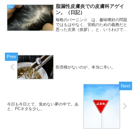
脂漏性皮膚炎での皮膚科アゲイ
日記
ン。（日記）
毎晩のバーニン☆ は、趣味嗜好の問題
ではもはやなく、安眠のための義務だと
思った次第（挨拶）。と、いうわけで、
フジカワです。そろそろ、ボチボチと確
定申告の準備をしているわけですが。と
りあえず、一番領収書の数が多い、医療
費を集計してみたところ、...
拒否権がないのが、本当に辛い。
今日も今日とて、覚めない夢の中で。あ
と、PCネタを少し。