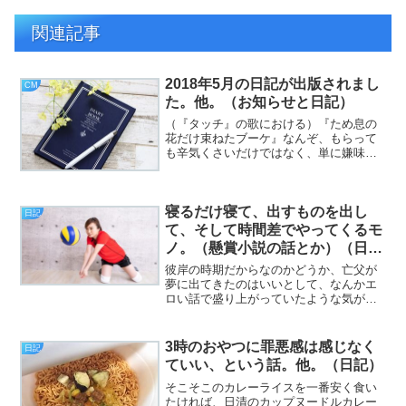
関連記事
2018年5月の日記が出版されまし
CM
た。他。（お知らせと日記）
（『タッチ』の歌における）『ため息の
花だけ束ねたブーケ』なんぞ、もらって
も辛気くさいだけではなく、単に嫌味を
かまされてるだけだと思うんですが、ど
うか（挨拶）。と、いうわけで、フジカ
ワです。昭和の日ですね。僕が学生時代
寝るだけ寝て、出すものを出し
は、まだ『みどりの日』と...
日記
て、そして時間差でやってくるモ
ノ。（懸賞小説の話とか）（日
記）
彼岸の時期だからなのかどうか、亡父が
夢に出てきたのはいいとして、なんかエ
ロい話で盛り上がっていたような気がす
るのは血筋ですか？（挨拶）と、いうわ
けで、フジカワです。久しぶりに普通に
眠れて、逆に「これでいいのか？」とか
3時のおやつに罪悪感は感じなく
日記
思ったりする月曜日、皆様...
ていい、という話。他。（日記）
そこそこのカレーライスを一番安く食い
たければ、日清のカップヌードルカレー