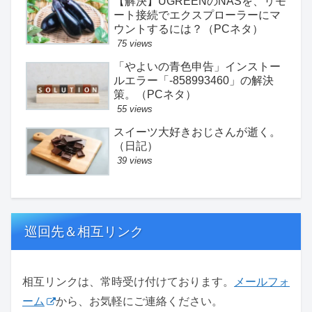
【解決】UGREENのNASを、リモ
ート接続でエクスプローラーにマ
ウントするには？（PCネタ）
75 views
「やよいの青色申告」インストー
ルエラー「-858993460」の解決
策。（PCネタ）
55 views
スイーツ大好きおじさんが逝く。
（日記）
39 views
巡回先＆相互リンク
相互リンクは、常時受け付けております。
メールフォ
ーム
から、お気軽にご連絡ください。