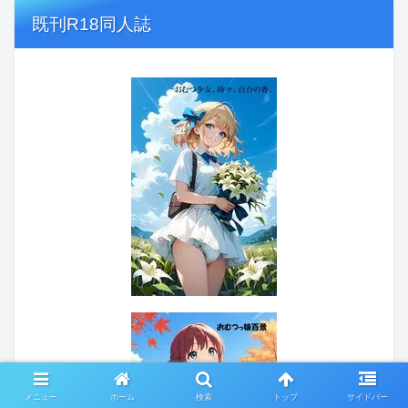
既刊R18同人誌
メニュー
ホーム
検索
トップ
サイドバー