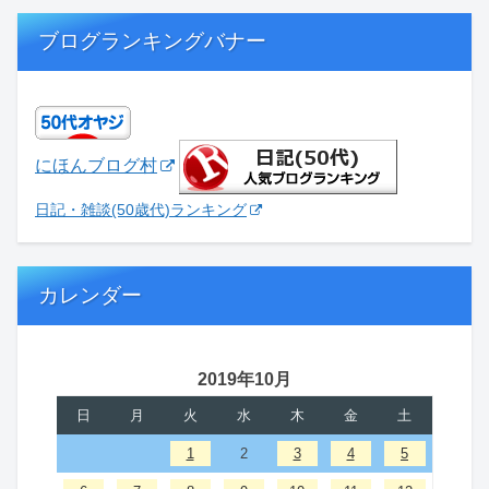
ブログランキングバナー
にほんブログ村
日記・雑談(50歳代)ランキング
カレンダー
2019年10月
日
月
火
水
木
金
土
1
2
3
4
5