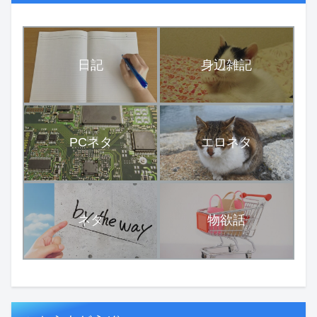
日記
身辺雑記
PCネタ
エロネタ
ネタ
物欲話