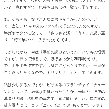
たわけですが、今のこの疲労感を、いかに説明できたもの
か？ 疲れすぎて、気持ちはもはや、駄々っ子ですよ。
あ、そもそも、なぜこんなに帰宅が早かったのかという
と、当初、14時30分のバスで行く予定だったのですが、
半ばヤケクソになって、『さっさと済まそう！』と思い至
り、1時間早いバスで行ったからです。
しかしながら、やはり事前の読みというか、いつもの恒例
ですが、行って帰るまで、ほぼきっかり2時間かかり、
で、ボチボチ夕方です。心身共にぐったりですが、一日が
早く終わりそうなので、ギリギリ『可』としておきます。
話は少し戻るんですが、ピザ屋等のフランチャイズチェー
ン店について、結構な間謎だったことが、先日の、彼岸の
墓参りの際、移動中の車内で、姉に聞けました。僕の家の
徒歩圏内には、コンビニが、合計で3軒あります。ファミ