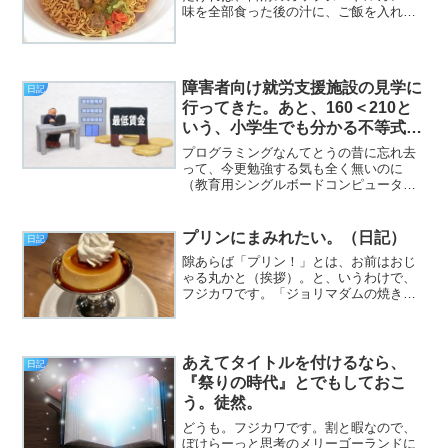
味を全部食った後の汁に、ご飯を入れれ
ばそれでOKという程度には貧乏性です
（挨拶）。と、いうわけで、フジカワで
す。ここ最近で何が一番ショックだった
かというと、僕の家の近所...
障害者向け就労支援施設の見学に
日記
行ってきた。あと、160＜210と
いう、小学生でも分かる不等式。
（日記）
プログラミングなんてとうの昔に忘れ去
って、今更勉強する気も全く無いのに
（教育用シングルボードコンピュータで
あるところの）「Raspberry Pi」が欲し
くなるあたり、僕の浪費癖も筋金入りだ
と思います（挨拶）。と、いうわけで、
プリンにまみれたい。（日記）
日記
フジカワです。...
隙あらば「プリン！」とは、お前はおじ
ゃる丸かと（挨拶）。と、いうわけで、
フジカワです。「ジョリマダムの焼きブ
リン！」というのがあったはずだが、あ
れってどこへ消えたんだ？ と、どうで
もいいことが気になる金曜日、皆様いか
がお過ごしでしょうか。今...
あえてタイトルを付けるなら、
日記
『祭りの時代』とでもしておこ
う。徒然。
どうも。フジカワです。割と暇なので、
ぼけらーっと思考のメリーゴーランドに