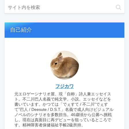
自己紹介
フジカワ
元エロゲーシナリオ屋、現「自称」詩人兼エッセイス
ト。不二川巴人名義で純文学、小説、エッセイなどを
書いています。かつては「でぇすて / 不二川“でぇす
て”巴人 / Deesute / D.S.T.」名義で成人向けビジュアル
ノベルのシナリオを多数担当。46歳頃から公募へ挑戦
し、現在は真面目に再デビューを狙っているところで
す。精神障害者保健福祉手帳2級所持。