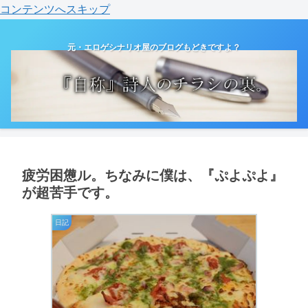
コンテンツへスキップ
元・エロゲシナリオ屋のブログもどきですよ？
疲労困憊ル。ちなみに僕は、『ぷよぷよ』
が超苦手です。
日記