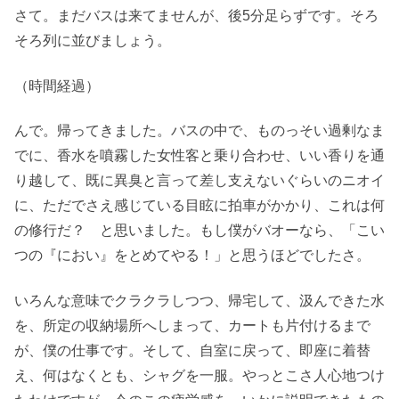
さて。まだバスは来てませんが、後5分足らずです。そろ
そろ列に並びましょう。
（時間経過）
んで。帰ってきました。バスの中で、ものっそい過剰なま
でに、香水を噴霧した女性客と乗り合わせ、いい香りを通
り越して、既に異臭と言って差し支えないぐらいのニオイ
に、ただでさえ感じている目眩に拍車がかかり、これは何
の修行だ？ と思いました。もし僕がバオーなら、「こい
つの『におい』をとめてやる！」と思うほどでしたさ。
いろんな意味でクラクラしつつ、帰宅して、汲んできた水
を、所定の収納場所へしまって、カートも片付けるまで
が、僕の仕事です。そして、自室に戻って、即座に着替
え、何はなくとも、シャグを一服。やっとこさ人心地つけ