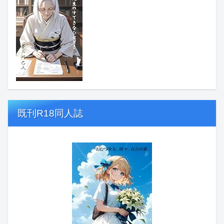
既刊R18同人誌