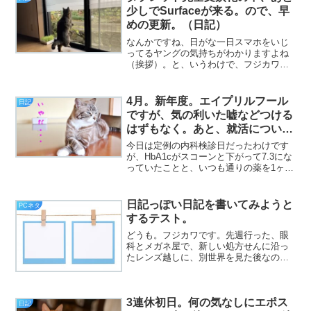
付いた月曜日、皆様...
少しでSurfaceが来る。ので、早
めの更新。（日記）
なんかですね、日がな一日スマホをいじ
ってるヤングの気持ちがわかりますよね
（挨拶）。と、いうわけで、フジカワで
す。ふと気になったので、今現在の各カ
ード請求額を元に収支計画を再チェック
してみたら、大幅に計算が合わず「え
4月。新年度。エイプリルフール
日記
ー？」と思う水曜日、皆様い...
ですが、気の利いた嘘などつける
はずもなく。あと、就活について
は色々と。（日記）
今日は定例の内科検診日だったわけです
が、HbA1cがスコーンと下がって7.3にな
っていたことと、いつも通りの薬を1ヶ月
分処方してもらったら、なぜかいつもよ
り240円安かったのが謎でした（挨拶）。
と、いうわけで、フジカワです。ポイ活
日記っぽい日記を書いてみようと
PCネタ
においては...
するテスト。
どうも。フジカワです。先週行った、眼
科とメガネ屋で、新しい処方せんに沿っ
たレンズ越しに、別世界を見た後なの
で、メガネが出来上がる、今度の金曜日
が、楽しみで仕方ありません（挨拶）。
3連休初日。何の気なしにエポス
日記