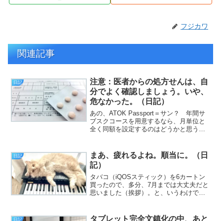
フジカワ
関連記事
注意：医者からの処方せんは、自
日記
分でよく確認しましょう。いや、
危なかった。（日記）
あの、ATOK Passport＝サン？ 年間サ
ブスクコースを用意するなら、月単位と
全く同額を設定するのはどうかと思うん
ですが、それは（挨拶）。と、いうわけ
で、フジカワです。家計簿的に「ちょっ
と」余裕があることが判明したので、
まあ、疲れるよね。順当に。（日
日記
NAVITIM...
記）
タバコ（iQOSスティック）を6カートン
買ったので、多分、7月までは大丈夫だと
思いました（挨拶）。と、いうわけで、
フジカワです。要するに定期的に出すも
のを出せ（深読み可）ば、体調は維持で
きるんじゃあないか？ という真理に気
タブレット完全文鎮化の中、あと
日記