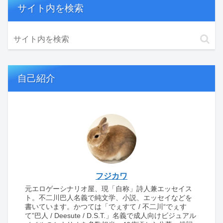
サイト内を検索
自己紹介
フジカワ
元エロゲーシナリオ屋、現「自称」詩人兼エッセイス
ト。不二川巴人名義で純文学、小説、エッセイなどを
書いています。かつては「でぇすて / 不二川“でぇす
て”巴人 / Deesute / D.S.T.」名義で成人向けビジュアル