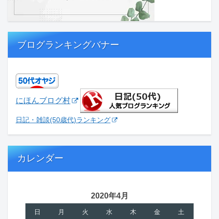
ブログランキングバナー
にほんブログ村
日記・雑談(50歳代)ランキング
カレンダー
2020年4月
日
月
火
水
木
金
土