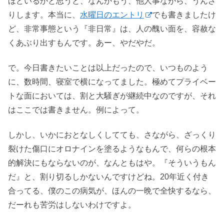
ほどいるかと思うと、なんかもう、他人事ながら、うんざ
りします。本当に、
水曜日のエントリ
でも書きましたけ
ど、非常事態という『非日常』は、人の醜い面を、容赦な
くあぶり出すもんです。あー、やだやだ。
で。今日書きたいことは以上だったので、いつものよう
に、数時間、寝室で横になってました。極めてプライベー
トな面においては、割と大騒ぎが継続中なのですが、それ
はここでは書きません。例によって。
しかし、いかにおとなしくしてても、さながら、ざっくり
裂けた傷口にオロナインを塗るようなもんで、何らの根本
的解決にもならないのが、なんともはや。『そういうもん
だ』と、割り切るしかないんですけどね。20年近く付き
合ってる、僕のこの病気が、ほんの一晩で全快するなら、
だーれも苦労はしないわけですよ。