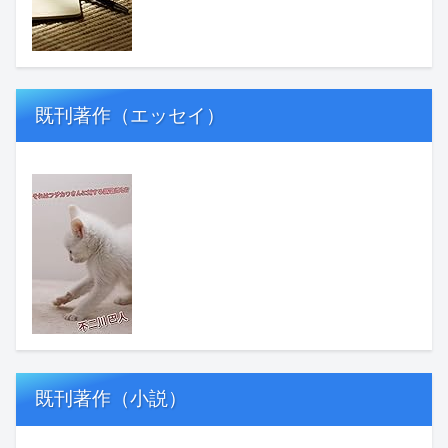
既刊著作（エッセイ）
既刊著作（小説）