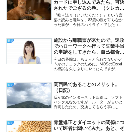
カードに申し込んでみたら、可決
されたでござるの巻。（クレカの
話）（日記）
『唯々諾々（いいだくだく）』という言
葉の読みと意味を、83歳の親が知らなか
った事が、今日のハイライトでした（挨
拶）。と、いうわけで、フジカワです。
その親が所有しているマンションの損害
保険の契約更新にかかり、保険会社の担
施設から離職票が来たので、速攻
日記
当者さんが家に来たので...
でハローワークへ行って失業手当
の申請をしてきたら、自己都合な
のに給付制限がなくなったでござ
今日の昼間は、ちょっと忘れてないかど
る。（日記）
うかのチェックのために、MOSのExcel
の模試を久しぶりにやったんですが、案
の定色々忘れてました（挨拶）。と、い
うわけで、フジカワです。「リボ払いを
使い、かつ、残債をこまめに繰り上げ返
関西民であることのメリット。
日記
済する」と、クレカ...
（日記）
我が家のインターネット回線は、ソフト
バンク光なのですが、ルーターが古いと
判明したため、交換してもらう事にしま
した（挨拶）。と、いうわけで、フジカ
ワです。ふと、生成AIに、旅行プランを
立ててもらえば楽なんじゃね？ と思っ
骨盤矯正とダイエットの関係につ
日記
て、プロンプトを投げて...
いて医者に聞いてみた。あと、そ