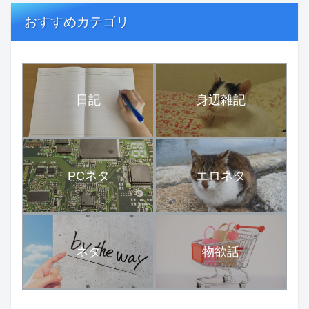
おすすめカテゴリ
日記
身辺雑記
PCネタ
エロネタ
ネタ
物欲話