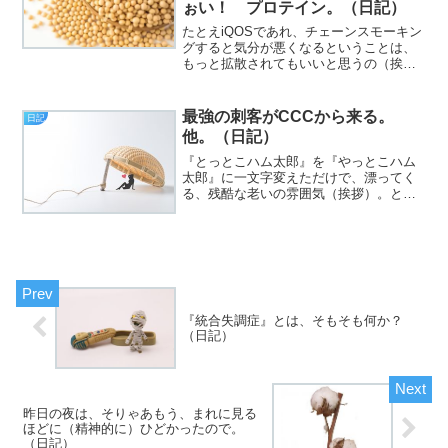
ぉい！ プロテイン。（日記）
たとえiQOSであれ、チェーンスモーキン
グすると気分が悪くなるということは、
もっと拡散されてもいいと思うの（挨
拶）。と、いうわけで、フジカワです。
職場でもいい調子で書けてるときは脳汁
ドバドバで「きンもちいい！」ので、気
最強の刺客がCCCから来る。
日記
持ちが揺らぐんですが、...
他。（日記）
『とっとこハム太郎』を『やっとこハム
太郎』に一文字変えただけで、漂ってく
る、残酷な老いの雰囲気（挨拶）。と、
いうわけで、フジカワです。1円スタート
でヤフオクに出品した品物が、ジャスト1
円で落札された時、喜んでいいのかどう
か大変微妙な今日この...
『統合失調症』とは、そもそも何か？
（日記）
昨日の夜は、そりゃあもう、まれに見る
ほどに（精神的に）ひどかったので。
（日記）