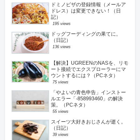
ドミノピザの登録情報（メールア
ドレス）は変更できない！（日
記）
195 views
ドッグフーディングの果てに。
（日記）
136 views
【解決】UGREENのNASを、リモ
ート接続でエクスプローラーにマ
ウントするには？（PCネタ）
75 views
「やよいの青色申告」インストー
ルエラー「-858993460」の解決
策。（PCネタ）
55 views
スイーツ大好きおじさんが逝く。
（日記）
39 views