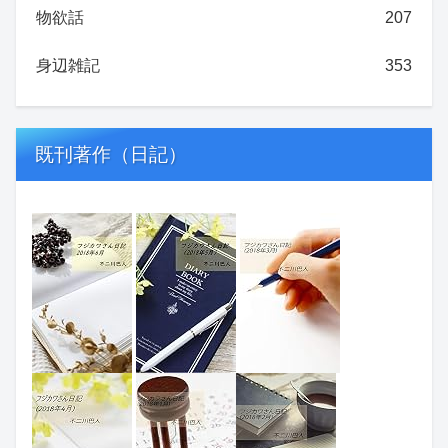
物欲話
207
身辺雑記
353
既刊著作（日記）