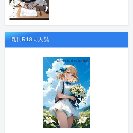
既刊R18同人誌