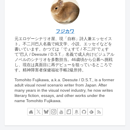
フジカワ
元エロゲーシナリオ屋、現「自称」詩人兼エッセイス
ト。不二川巴人名義で純文学、小説、エッセイなどを
書いています。かつては「でぇすて / 不二川“でぇす
て”巴人 / Deesute / D.S.T.」名義で成人向けビジュアル
ノベルのシナリオを多数担当。46歳頃から公募へ挑戦
し、現在は真面目に再デビューを狙っているところで
す。精神障害者保健福祉手帳2級所持。
Tomohito Fujikawa, a.k.a. Deesute / D.S.T., is a former
adult visual novel scenario writer from Japan. After
many years in the visual novel industry, he now writes
literary fiction, essays, and other works under the
name Tomohito Fujikawa.