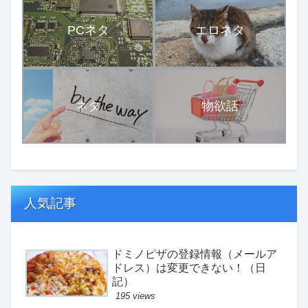
PCネタ
エロネタ
ネタ
物欲話
人気記事
ドミノピザの登録情報（メールア
ドレス）は変更できない！（日
記）
195 views