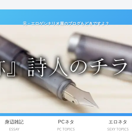
元・エロゲシナリオ屋のブログもどきですよ？
身辺雑記
PCネタ
エロネタ
ESSAY
PC TOPICS
SEXY TOPICS