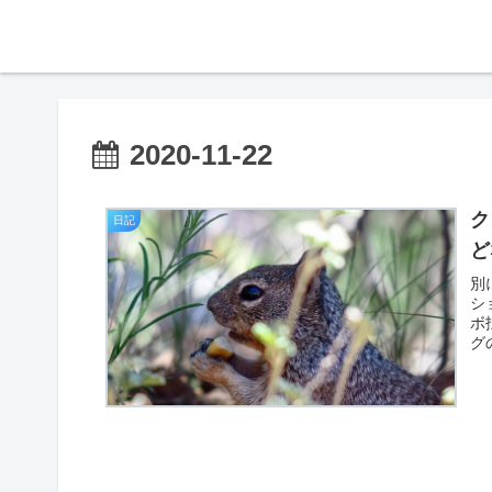
2020-11-22
ク
日記
ど
別
シ
ボ
グ