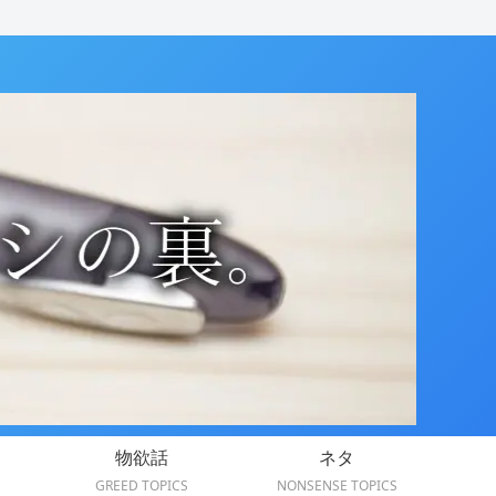
物欲話
ネタ
GREED TOPICS
NONSENSE TOPICS