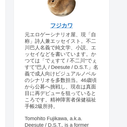
フジカワ
元エロゲーシナリオ屋、現「自
称」詩人兼エッセイスト。不二
川巴人名義で純文学、小説、エ
ッセイなどを書いています。か
つては「でぇすて / 不二川“でぇ
すて”巴人 / Deesute / D.S.T.」名
義で成人向けビジュアルノベル
のシナリオを多数担当。46歳頃
から公募へ挑戦し、現在は真面
目に再デビューを狙っていると
ころです。精神障害者保健福祉
手帳2級所持。
Tomohito Fujikawa, a.k.a.
Deesute / D.S.T., is a former