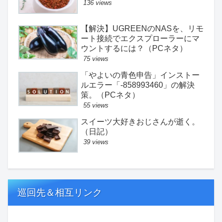
136 views
【解決】UGREENのNASを、リモ
ート接続でエクスプローラーにマ
ウントするには？（PCネタ）
75 views
「やよいの青色申告」インストー
ルエラー「-858993460」の解決
策。（PCネタ）
55 views
スイーツ大好きおじさんが逝く。
（日記）
39 views
巡回先＆相互リンク