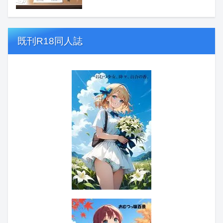
既刊R18同人誌