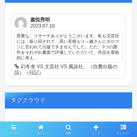
嘉悦秀明
2023.07.10
貴重な、リサーチありがとうございます。私も文芸社
には、振り回されて、高い見積もり→嫁さんにボロク
ソに言われて出版できませんでした。ただ、3つの愚
作をそれぞれ書面で評価していただいて、作品を客観
的に考え...
幻冬舎 VS 文芸社 VS 風詠社。（自費出版の
話）（日記）
タグクラウド
創作
おぎゃあ
精神病患者の日常
ちょっと頭冷やそうか
一回休み
ついカッとなった
メニュー
ホーム
検索
トップ
サイドバー