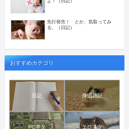
よ！（日記）
先行発売！ とか、気取ってみ
る。（日記）
おすすめカテゴリ
日記
身辺雑記
PCネタ
エロネタ