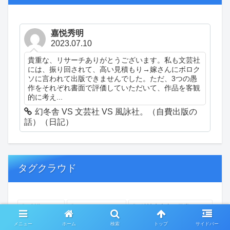
嘉悦秀明
2023.07.10
貴重な、リサーチありがとうございます。私も文芸社
には、振り回されて、高い見積もり→嫁さんにボロク
ソに言われて出版できませんでした。ただ、3つの愚
作をそれぞれ書面で評価していただいて、作品を客観
的に考え...
幻冬舎 VS 文芸社 VS 風詠社。（自費出版の
話）（日記）
タグクラウド
創作
おぎゃあ
精神病患者の日常
ちょっと頭冷やそうか
一回休み
ついカッとなった
メニュー
ホーム
検索
トップ
サイドバー