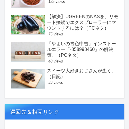
135 views
【解決】UGREENのNASを、リモ
ート接続でエクスプローラーにマ
ウントするには？（PCネタ）
75 views
「やよいの青色申告」インストー
ルエラー「-858993460」の解決
策。（PCネタ）
40 views
スイーツ大好きおじさんが逝く。
（日記）
39 views
巡回先＆相互リンク