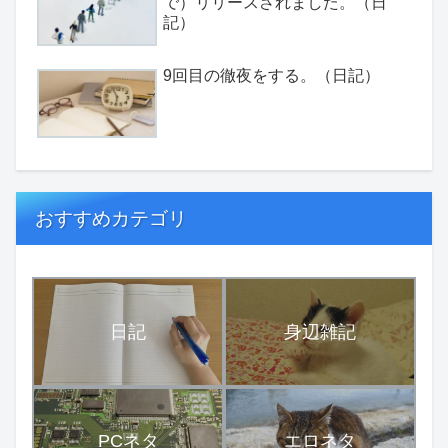
で）リリースされました。（日
記）
9回目の徹夜をする。（日記）
おすすめカテゴリ
日記
身辺雑記
PCネタ
エロネタ