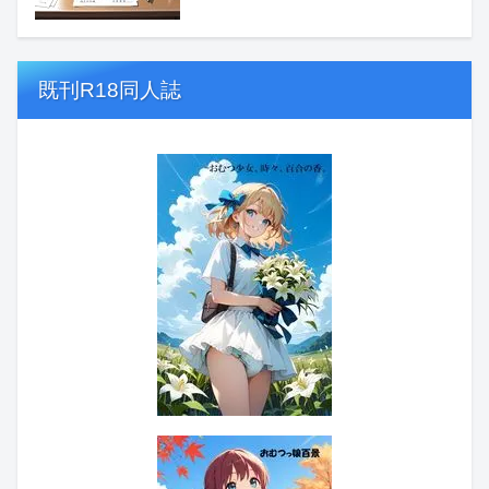
既刊R18同人誌