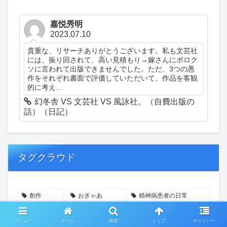
嘉悦秀明
2023.07.10
貴重な、リサーチありがとうございます。私も文芸社
には、振り回されて、高い見積もり→嫁さんにボロク
ソに言われて出版できませんでした。ただ、3つの愚
作をそれぞれ書面で評価していただいて、作品を客観
的に考え...
幻冬舎 VS 文芸社 VS 風詠社。（自費出版の
話）（日記）
タグクラウド
創作
おぎゃあ
精神病患者の日常
ちょっと頭冷やそうか
一回休み
ついカッとなった
メニュー
ホーム
検索
トップ
サイドバー