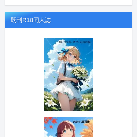
既刊R18同人誌