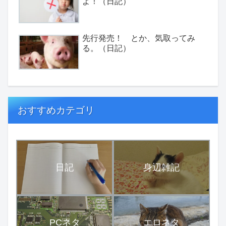
よ！（日記）
先行発売！ とか、気取ってみ
る。（日記）
おすすめカテゴリ
日記
身辺雑記
PCネタ
エロネタ