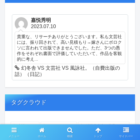
嘉悦秀明
2023.07.10
貴重な、リサーチありがとうございます。私も文芸社
には、振り回されて、高い見積もり→嫁さんにボロク
ソに言われて出版できませんでした。ただ、3つの愚
作をそれぞれ書面で評価していただいて、作品を客観
的に考え...
幻冬舎 VS 文芸社 VS 風詠社。（自費出版の
話）（日記）
タグクラウド
創作
おぎゃあ
精神病患者の日常
ちょっと頭冷やそうか
一回休み
ついカッとなった
メニュー
ホーム
検索
トップ
サイドバー