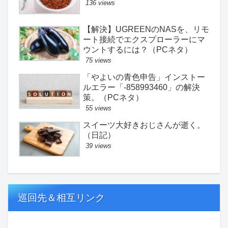
136 views
【解決】UGREENのNASを、リモ
ート接続でエクスプローラーにマ
ウントするには？（PCネタ）
75 views
「やよいの青色申告」インストー
ルエラー「-858993460」の解決
策。（PCネタ）
55 views
スイーツ大好きおじさんが逝く。
（日記）
39 views
巡回先＆相互リンク