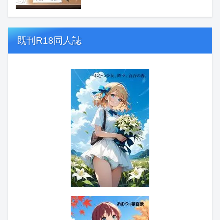
既刊R18同人誌