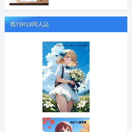
既刊R18同人誌