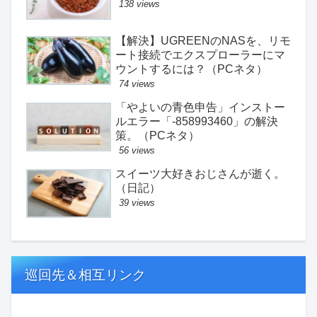
138 views
【解決】UGREENのNASを、リモ
ート接続でエクスプローラーにマ
ウントするには？（PCネタ）
74 views
「やよいの青色申告」インストー
ルエラー「-858993460」の解決
策。（PCネタ）
56 views
スイーツ大好きおじさんが逝く。
（日記）
39 views
巡回先＆相互リンク