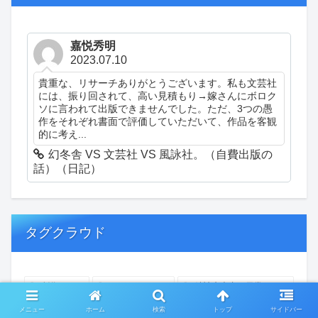
嘉悦秀明
2023.07.10
貴重な、リサーチありがとうございます。私も文芸社
には、振り回されて、高い見積もり→嫁さんにボロク
ソに言われて出版できませんでした。ただ、3つの愚
作をそれぞれ書面で評価していただいて、作品を客観
的に考え...
幻冬舎 VS 文芸社 VS 風詠社。（自費出版の
話）（日記）
タグクラウド
創作
おぎゃあ
精神病患者の日常
ちょっと頭冷やそうか
一回休み
ついカッとなった
メニュー
ホーム
検索
トップ
サイドバー