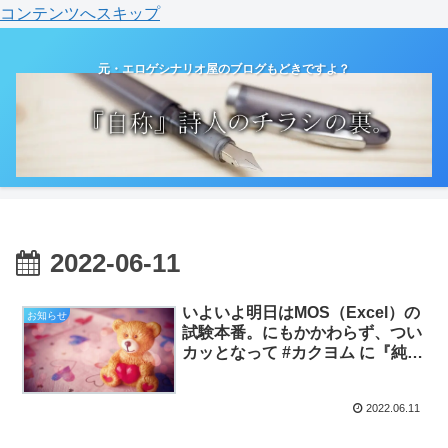
コンテンツへスキップ
元・エロゲシナリオ屋のブログもどきですよ？
2022-06-11
いよいよ明日はMOS（Excel）の
お知らせ
試験本番。にもかかわらず、つい
カッとなって #カクヨム に『純粋
な』新作を追加するなど。（お知
らせと日記）
2022.06.11