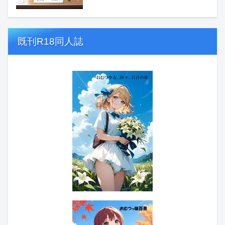
既刊R18同人誌