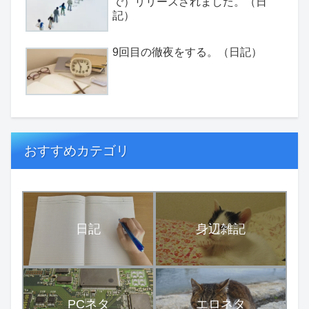
で）リリースされました。（日
記）
9回目の徹夜をする。（日記）
おすすめカテゴリ
日記
身辺雑記
PCネタ
エロネタ