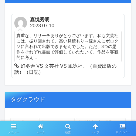
嘉悦秀明
2023.07.10
貴重な、リサーチありがとうございます。私も文芸社
には、振り回されて、高い見積もり→嫁さんにボロク
ソに言われて出版できませんでした。ただ、3つの愚
作をそれぞれ書面で評価していただいて、作品を客観
的に考え...
幻冬舎 VS 文芸社 VS 風詠社。（自費出版の
話）（日記）
タグクラウド
創作
おぎゃあ
精神病患者の日常
ちょっと頭冷やそうか
一回休み
ついカッとなった
メニュー
ホーム
検索
トップ
サイドバー