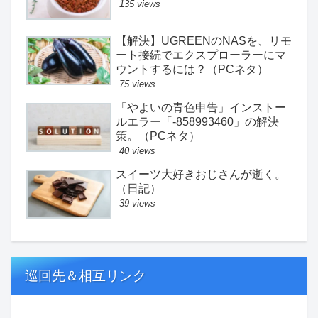
135 views
【解決】UGREENのNASを、リモ
ート接続でエクスプローラーにマ
ウントするには？（PCネタ）
75 views
「やよいの青色申告」インストー
ルエラー「-858993460」の解決
策。（PCネタ）
40 views
スイーツ大好きおじさんが逝く。
（日記）
39 views
巡回先＆相互リンク