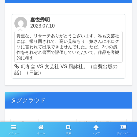
嘉悦秀明
2023.07.10
貴重な、リサーチありがとうございます。私も文芸社
には、振り回されて、高い見積もり→嫁さんにボロク
ソに言われて出版できませんでした。ただ、3つの愚
作をそれぞれ書面で評価していただいて、作品を客観
的に考え...
幻冬舎 VS 文芸社 VS 風詠社。（自費出版の
話）（日記）
タグクラウド
創作
おぎゃあ
精神病患者の日常
ちょっと頭冷やそうか
一回休み
ついカッとなった
メニュー
ホーム
検索
トップ
サイドバー