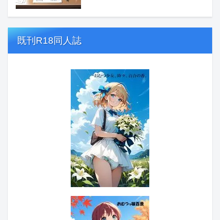
既刊R18同人誌