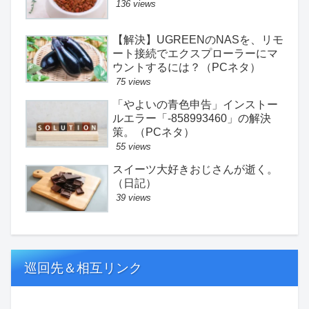
136 views
【解決】UGREENのNASを、リモ
ート接続でエクスプローラーにマ
ウントするには？（PCネタ）
75 views
「やよいの青色申告」インストー
ルエラー「-858993460」の解決
策。（PCネタ）
55 views
スイーツ大好きおじさんが逝く。
（日記）
39 views
巡回先＆相互リンク