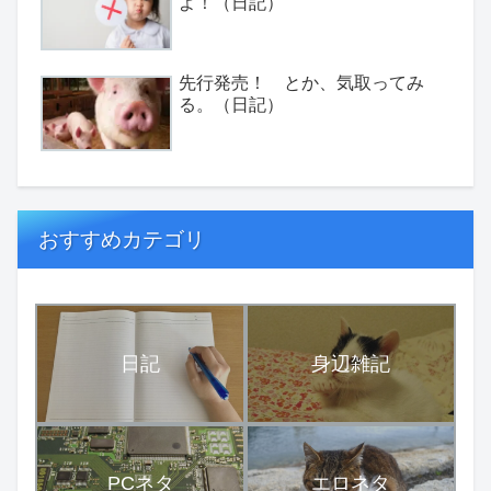
よ！（日記）
先行発売！ とか、気取ってみ
る。（日記）
おすすめカテゴリ
日記
身辺雑記
PCネタ
エロネタ