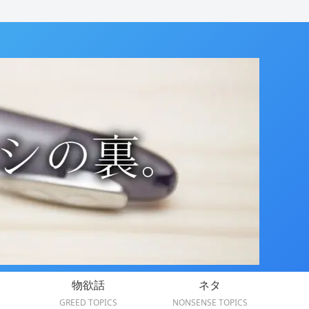
物欲話
ネタ
GREED TOPICS
NONSENSE TOPICS