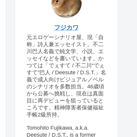
フジカワ
元エロゲーシナリオ屋、現「自
称」詩人兼エッセイスト。不二
川巴人名義で純文学、小説、エ
ッセイなどを書いています。か
つては「でぇすて / 不二川“でぇ
すて”巴人 / Deesute / D.S.T.」名
義で成人向けビジュアルノベル
のシナリオを多数担当。46歳頃
から公募へ挑戦し、現在は真面
目に再デビューを狙っていると
ころです。精神障害者保健福祉
手帳2級所持。
Tomohito Fujikawa, a.k.a.
Deesute / D.S.T., is a former