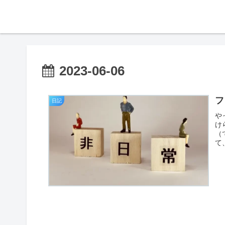
2023-06-06
フ
日記
や
け
（
て