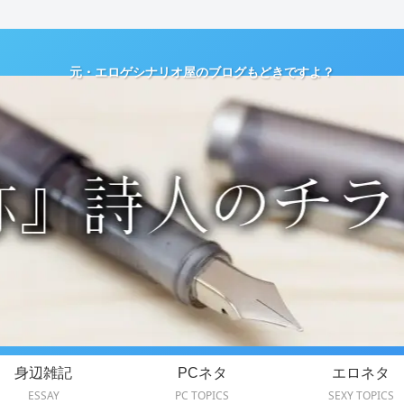
元・エロゲシナリオ屋のブログもどきですよ？
身辺雑記
PCネタ
エロネタ
ESSAY
PC TOPICS
SEXY TOPICS