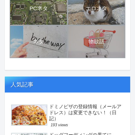
PCネタ
エロネタ
ネタ
物欲話
人気記事
ドミノピザの登録情報（メールア
ドレス）は変更できない！（日
記）
193 views
ドッグフーディングの果てに。