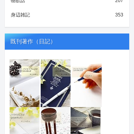
物欲話
207
身辺雑記
353
既刊著作（日記）