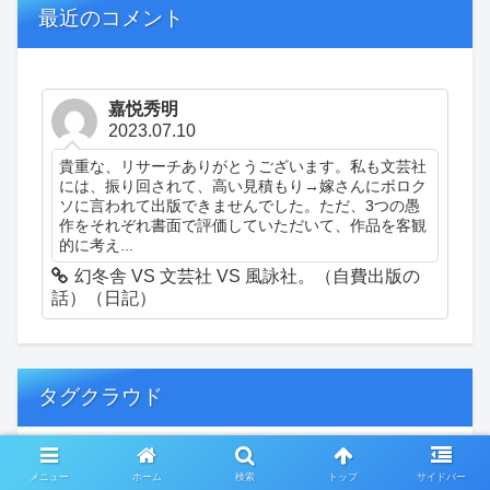
最近のコメント
嘉悦秀明
2023.07.10
貴重な、リサーチありがとうございます。私も文芸社
には、振り回されて、高い見積もり→嫁さんにボロク
ソに言われて出版できませんでした。ただ、3つの愚
作をそれぞれ書面で評価していただいて、作品を客観
的に考え...
幻冬舎 VS 文芸社 VS 風詠社。（自費出版の
話）（日記）
タグクラウド
創作
おぎゃあ
精神病患者の日常
メニュー
ホーム
検索
トップ
サイドバー