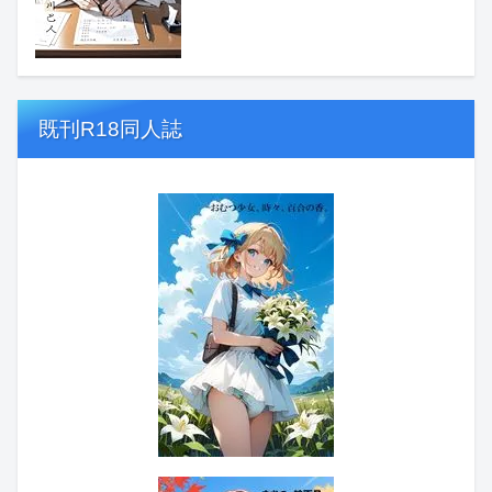
既刊R18同人誌