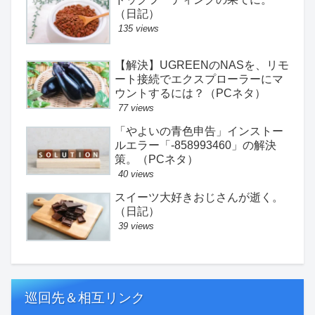
（日記）
135 views
【解決】UGREENのNASを、リモ
ート接続でエクスプローラーにマ
ウントするには？（PCネタ）
77 views
「やよいの青色申告」インストー
ルエラー「-858993460」の解決
策。（PCネタ）
40 views
スイーツ大好きおじさんが逝く。
（日記）
39 views
巡回先＆相互リンク