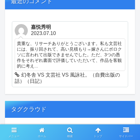
最近のコメント
嘉悦秀明
2023.07.10
貴重な、リサーチありがとうございます。私も文芸社
には、振り回されて、高い見積もり→嫁さんにボロク
ソに言われて出版できませんでした。ただ、3つの愚
作をそれぞれ書面で評価していただいて、作品を客観
的に考え...
幻冬舎 VS 文芸社 VS 風詠社。（自費出版の
話）（日記）
タグクラウド
創作
おぎゃあ
精神病患者の日常
メニュー
ホーム
検索
トップ
サイドバー