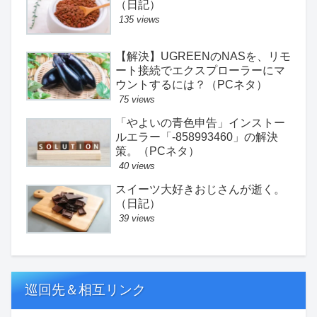
（日記）
135 views
【解決】UGREENのNASを、リモ
ート接続でエクスプローラーにマ
ウントするには？（PCネタ）
75 views
「やよいの青色申告」インストー
ルエラー「-858993460」の解決
策。（PCネタ）
40 views
スイーツ大好きおじさんが逝く。
（日記）
39 views
巡回先＆相互リンク