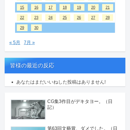
15
16
17
18
19
20
21
22
23
24
25
26
27
28
29
30
« 5月
7月 »
皆様の最近の反応
あなたはまだいいねした投稿はありません!
CG集3作目がデキタヨー。（日
記）
第63回文藝賞、ダメでした。（日