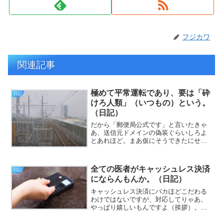
フジカワ
関連記事
極めて平常運転であり、要は「砕
日記
けろ人類」（いつもの）という。
（日記）
だから「郵便局公式です」と言いたきゃ
あ、送信元ドメインの偽装ぐらいしろよ
とあれほど。まあ仮にそうできたにせ
よ、郵便局に教えてないスマホの方にメ
ールが来る時点で「誰が信じる？」って
話であり、なおかつ文面がふざけている
全ての医者がキャッシュレス決済
日記
ので、やっぱりやる気がある...
にならんもんか。（日記）
キャッシュレス決済にバカほどこだわる
わけではないですが、対応してりゃあ、
やっぱり嬉しいもんですよ（挨拶）。
と、いうわけで、フジカワです。現金を