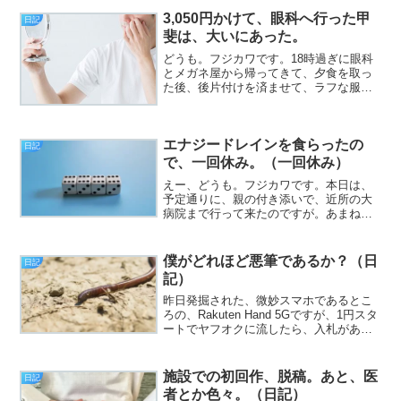
持ち歩くのが嫌、というのでもないです
が、このへんの心境の複雑さが伝わって
3,050円かけて、眼科へ行った甲
日記
欲しいと思う水曜日、皆様い...
斐は、大いにあった。
どうも。フジカワです。18時過ぎに眼科
とメガネ屋から帰ってきて、夕食を取っ
た後、後片付けを済ませて、ラフな服に
着替えて、自室に戻って、今です。
エナジードレインを食らったの
日記
で、一回休み。（一回休み）
えー、どうも。フジカワです。本日は、
予定通りに、親の付き添いで、近所の大
病院まで行って来たのですが。あまねく
大病院に仕掛けられている（陰謀論）エ
ナジードレイン装置により、ごっそり体
力を奪われたため、お休みとさせて頂き
僕がどれほど悪筆であるか？（日
日記
ます。ってか、拘束時間4...
記）
昨日発掘された、微妙スマホであるとこ
ろの、Rakuten Hand 5Gですが、1円スタ
ートでヤフオクに流したら、入札があっ
て驚きました（挨拶）。と、いうわけ
で、フジカワです。今日も、親の用事に
付き合わされて、可処分時間が削ら
施設での初回作、脱稿。あと、医
日記
れ……と、ブー...
者とか色々。（日記）