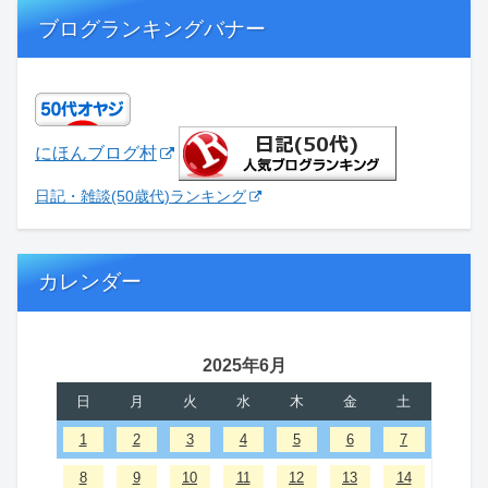
ブログランキングバナー
にほんブログ村
日記・雑談(50歳代)ランキング
カレンダー
2025年6月
日
月
火
水
木
金
土
1
2
3
4
5
6
7
8
9
10
11
12
13
14