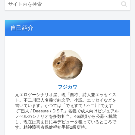
自己紹介
フジカワ
元エロゲーシナリオ屋、現「自称」詩人兼エッセイス
ト。不二川巴人名義で純文学、小説、エッセイなどを
書いています。かつては「でぇすて / 不二川“でぇす
て”巴人 / Deesute / D.S.T.」名義で成人向けビジュアル
ノベルのシナリオを多数担当。46歳頃から公募へ挑戦
し、現在は真面目に再デビューを狙っているところで
す。精神障害者保健福祉手帳2級所持。