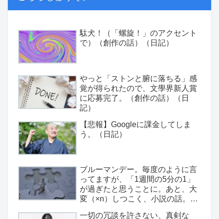
駄犬！（「螺旋！」のアクセント
で）（創作の話）（日記）
やっと「ストンと腑に落ちる」感
覚が得られたので、文學界新人賞
に応募完了。（創作の話）（日
記）
【悲報】Googleに課金してしま
う。（日記）
ブルーマンデー。毎度のように言
ってますが、「1週間の5分の1」
が過ぎたと思うことに。あと、大
変（×n）しつこく、小説の話。
（日記）
一切の冗談を許さない、真剣な