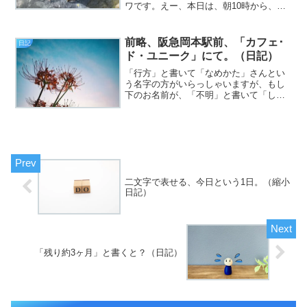
ワです。えー、本日は、朝10時から、師
匠のライブチケット争奪戦に参加してお
りまして。詳しくは、noteの方を。無事
にゲットできて、それだけで、今日が終
前略、阪急岡本駅前、「カフェ･
日記
わりました。午...
ド・ユニーク」にて。（日記）
「行方」と書いて「なめかた」さんとい
う名字の方がいらっしゃいますが、もし
下のお名前が、「不明」と書いて「しれ
ず」さんとかだったら、どうなるんでし
ょうか（何が？）（挨拶）と、いうわけ
で、フジカワです。女が三人寄れば「姦
（かしま）しい」とは申し...
二文字で表せる、今日という1日。（縮小
日記）
「残り約3ヶ月」と書くと？（日記）