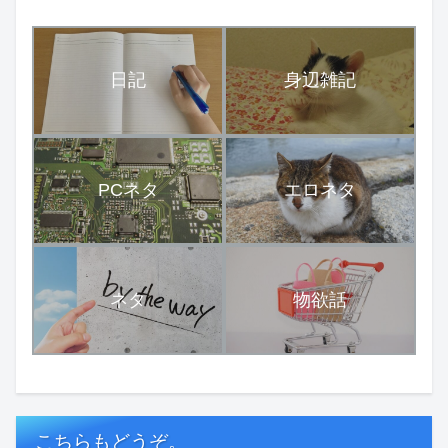
日記
身辺雑記
PCネタ
エロネタ
ネタ
物欲話
こちらもどうぞ。