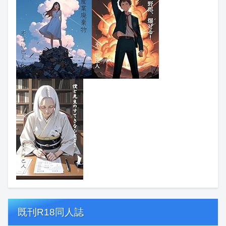
既刊R18同人誌