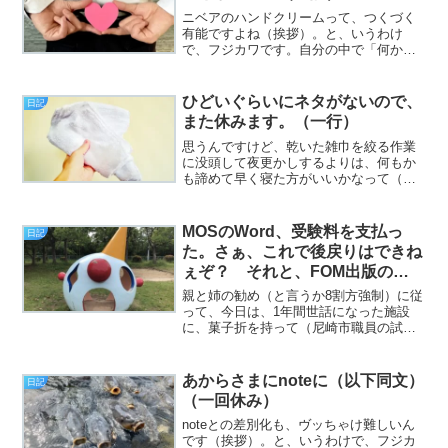
ニベアのハンドクリームって、つくづく
有能ですよね（挨拶）。と、いうわけ
で、フジカワです。自分の中で「何か」
が足りてない気がして、なんだろう？
とよく考えた結果「紙巻きタバコだ！」
と思って、急いでコンビニまで買いに行
ひどいぐらいにネタがないので、
日記
った火曜日、皆様いかがお過...
また休みます。（一行）
思うんですけど、乾いた雑巾を絞る作業
に没頭して夜更かしするよりは、何もか
も諦めて早く寝た方がいいかなって（以
上）。
MOSのWord、受験料を支払っ
日記
た。さぁ、これで後戻りはできね
ぇぞ？ それと、FOM出版の
MOSテキストの模擬試験ソフト
親と姉の勧め（と言うか8割方強制）に従
がおかしい時の解決法など。（日
って、今日は、1年間世話になった施設
に、菓子折を持って（尼崎市職員の試験
記）
に落ちた報告も含め）挨拶に行きまし
た。僕が訪ねた時には、折悪く別の来客
中で応接ブースが塞がっており、サビ管
あからさまにnoteに（以下同文）
日記
のスタッフさんと外で短く...
（一回休み）
noteとの差別化も、ヴッちゃけ難しいん
です（挨拶）。と、いうわけで、フジカ