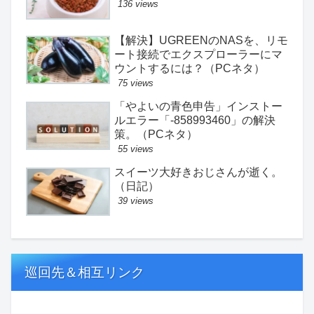
136 views
【解決】UGREENのNASを、リモ
ート接続でエクスプローラーにマ
ウントするには？（PCネタ）
75 views
「やよいの青色申告」インストー
ルエラー「-858993460」の解決
策。（PCネタ）
55 views
スイーツ大好きおじさんが逝く。
（日記）
39 views
巡回先＆相互リンク