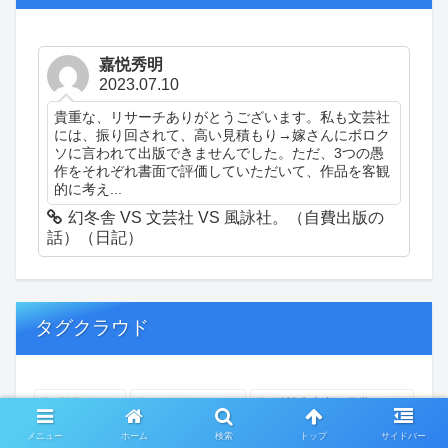
嘉悦秀明
2023.07.10
貴重な、リサーチありがとうございます。私も文芸社
には、振り回されて、高い見積もり→嫁さんにボロク
ソに言われて出版できませんでした。ただ、3つの愚
作をそれぞれ書面で評価していただいて、作品を客観
的に考え...
幻冬舎 VS 文芸社 VS 風詠社。（自費出版の
話）（日記）
タグクラウド
創作
おぎゃあ
精神病患者の日常
ちょっと頭冷やそうか
一回休み
ついカッとなった
メニュー
ホーム
検索
トップ
サイドバー