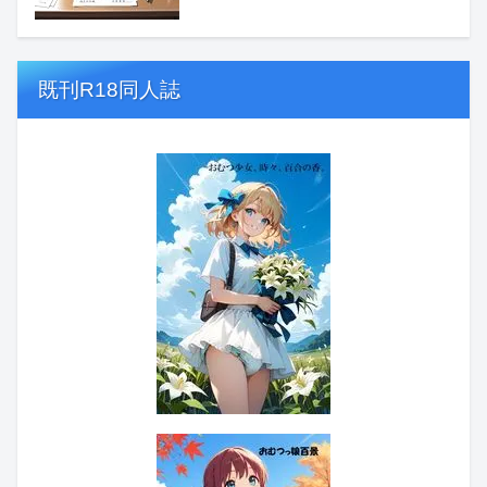
既刊R18同人誌