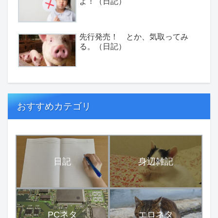
よ！（日記）
先行発売！ とか、気取ってみ
る。（日記）
おすすめカテゴリ
日記
身辺雑記
PCネタ
エロネタ