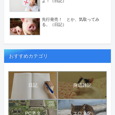
よ！（日記）
先行発売！ とか、気取ってみ
る。（日記）
おすすめカテゴリ
日記
身辺雑記
PCネタ
エロネタ