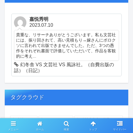
嘉悦秀明
2023.07.10
貴重な、リサーチありがとうございます。私も文芸社
には、振り回されて、高い見積もり→嫁さんにボロク
ソに言われて出版できませんでした。ただ、3つの愚
作をそれぞれ書面で評価していただいて、作品を客観
的に考え...
幻冬舎 VS 文芸社 VS 風詠社。（自費出版の
話）（日記）
タグクラウド
創作
おぎゃあ
精神病患者の日常
ちょっと頭冷やそうか
一回休み
ついカッとなった
メニュー
ホーム
検索
トップ
サイドバー