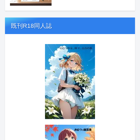
既刊R18同人誌