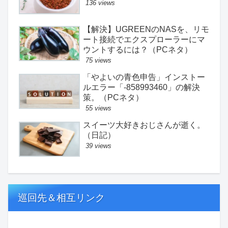
136 views
【解決】UGREENのNASを、リモ
ート接続でエクスプローラーにマ
ウントするには？（PCネタ）
75 views
「やよいの青色申告」インストー
ルエラー「-858993460」の解決
策。（PCネタ）
55 views
スイーツ大好きおじさんが逝く。
（日記）
39 views
巡回先＆相互リンク