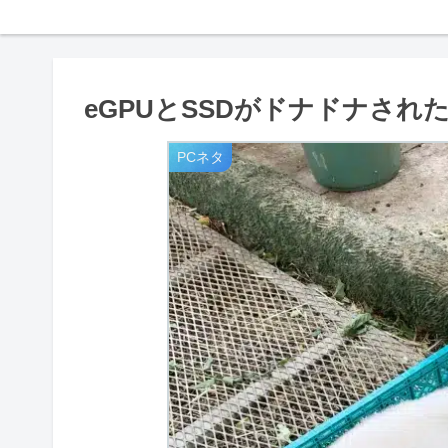
eGPUとSSDがドナドナされ
PCネタ