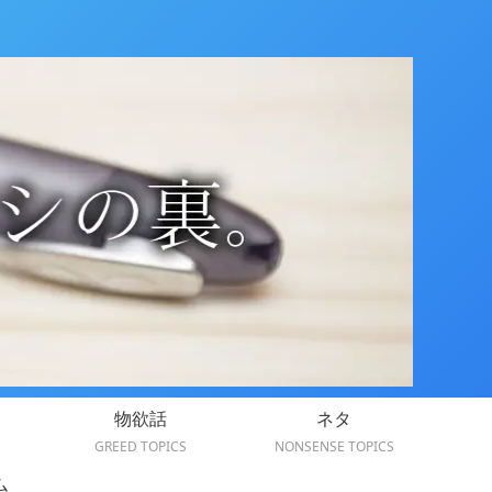
物欲話
ネタ
GREED TOPICS
NONSENSE TOPICS
ム