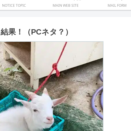
NOTICE TOPIC
MAIN WEB SITE
MAIL FORM
た結果！（PCネタ？）