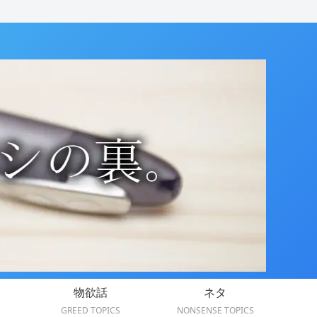
物欲話
ネタ
GREED TOPICS
NONSENSE TOPICS