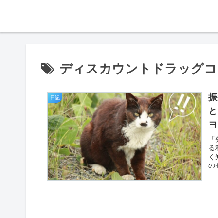
ディスカウントドラッグコ
振
日記
と
ヨ
「
る
く
の