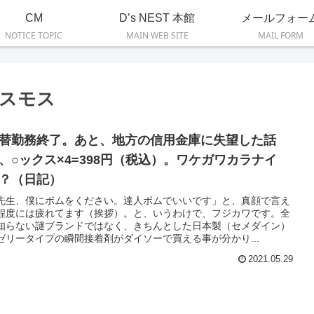
CM
D’s NEST 本館
メールフォー
NOTICE TOPIC
MAIN WEB SITE
MAIL FORM
スモス
替勤務終了。あと、地方の信用金庫に失望した話
、○ックス×4=398円（税込）。ワケガワカラナイ
？（日記）
先生、僕にボムをください。達人ボムでいいです」と、真顔で言え
程度には疲れてます（挨拶）。と、いうわけで、フジカワです。全
知らない謎ブランドではなく、きちんとした日本製（セメダイン）
ゼリータイプの瞬間接着剤がダイソーで買える事が分かり...
2021.05.29