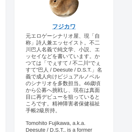
フジカワ
元エロゲーシナリオ屋、現「自
称」詩人兼エッセイスト。不二
川巴人名義で純文学、小説、エ
ッセイなどを書いています。か
つては「でぇすて / 不二川“でぇ
すて”巴人 / Deesute / D.S.T.」名
義で成人向けビジュアルノベル
のシナリオを多数担当。46歳頃
から公募へ挑戦し、現在は真面
目に再デビューを狙っていると
ころです。精神障害者保健福祉
手帳2級所持。
Tomohito Fujikawa, a.k.a.
Deesute / D.S.T., is a former