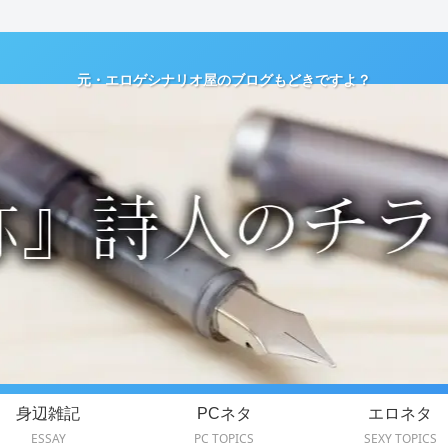
元・エロゲシナリオ屋のブログもどきですよ？
身辺雑記
PCネタ
エロネタ
ESSAY
PC TOPICS
SEXY TOPICS