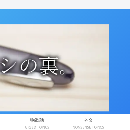
物欲話
ネタ
GREED TOPICS
NONSENSE TOPICS