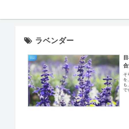
ラベンダー
目
日記
合
そ
を
も
で