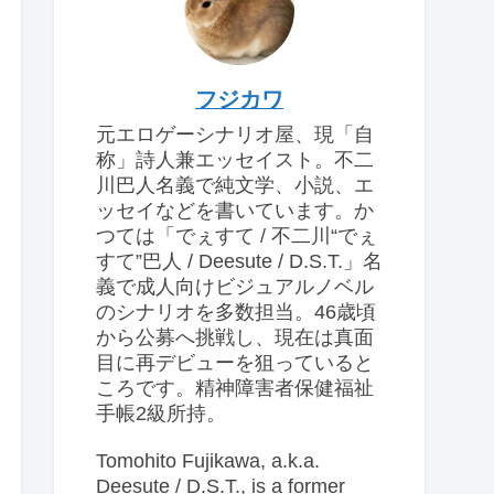
フジカワ
元エロゲーシナリオ屋、現「自
称」詩人兼エッセイスト。不二
川巴人名義で純文学、小説、エ
ッセイなどを書いています。か
つては「でぇすて / 不二川“でぇ
すて”巴人 / Deesute / D.S.T.」名
義で成人向けビジュアルノベル
のシナリオを多数担当。46歳頃
から公募へ挑戦し、現在は真面
目に再デビューを狙っていると
ころです。精神障害者保健福祉
手帳2級所持。
Tomohito Fujikawa, a.k.a.
Deesute / D.S.T., is a former