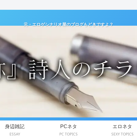
元・エロゲシナリオ屋のブログもどきですよ？
身辺雑記
PCネタ
エロネタ
ESSAY
PC TOPICS
SEXY TOPICS