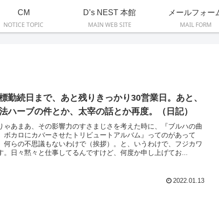
CM
D’s NEST 本館
メールフォー
NOTICE TOPIC
MAIN WEB SITE
MAIL FORM
標勤続日まで、あと残りきっかり30営業日。あと、
法ハーブの件とか、太宰の話とか再度。（日記）
りゃあまあ、その影響力のすさまじさを考えた時に、『ブルハの曲
、ボカロにカバーさせたトリビュートアルバム』ってのがあって
、何らの不思議もないわけで（挨拶）。と、いうわけで、フジカワ
す。日々黙々と仕事してるんですけど、何度か申し上げてお...
2022.01.13