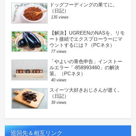
ドッグフーディングの果てに。
（日記）
135 views
【解決】UGREENのNASを、リモ
ート接続でエクスプローラーにマ
ウントするには？（PCネタ）
77 views
「やよいの青色申告」インストー
ルエラー「-858993460」の解決
策。（PCネタ）
40 views
スイーツ大好きおじさんが逝く。
（日記）
39 views
巡回先＆相互リンク