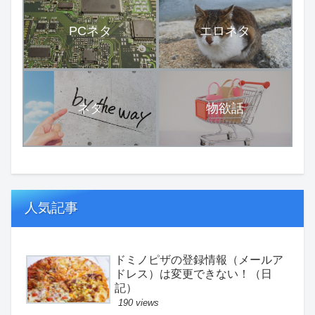
PCネタ
エロネタ
ネタ
物欲話
人気記事
ドミノピザの登録情報（メールア
ドレス）は変更できない！（日
記）
190 views