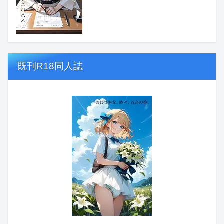
既刊R18同人誌