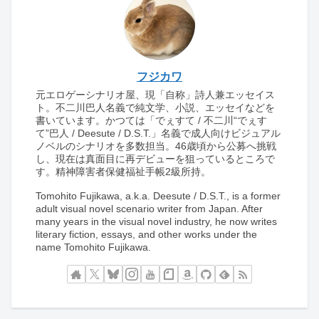
フジカワ
元エロゲーシナリオ屋、現「自称」詩人兼エッセイス
ト。不二川巴人名義で純文学、小説、エッセイなどを
書いています。かつては「でぇすて / 不二川“でぇす
て”巴人 / Deesute / D.S.T.」名義で成人向けビジュアル
ノベルのシナリオを多数担当。46歳頃から公募へ挑戦
し、現在は真面目に再デビューを狙っているところで
す。精神障害者保健福祉手帳2級所持。
Tomohito Fujikawa, a.k.a. Deesute / D.S.T., is a former
adult visual novel scenario writer from Japan. After
many years in the visual novel industry, he now writes
literary fiction, essays, and other works under the
name Tomohito Fujikawa.