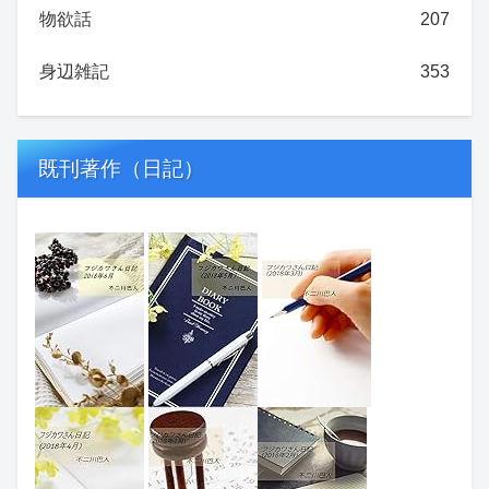
物欲話
207
身辺雑記
353
既刊著作（日記）