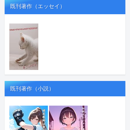
既刊著作（エッセイ）
既刊著作（小説）