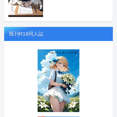
既刊R18同人誌