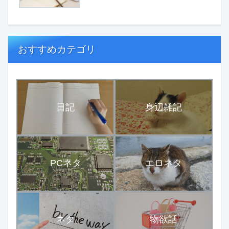
おすすめカテゴリ
日記
身辺雑記
PCネタ
エロネタ
ネタ
物欲話