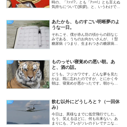
時の、「ﾌｧｯ!?」とも「ｱｯﾊｲ」とも言えぬ
気持ちについて(挨拶)。と、いうわけで、
フジカワです。最近、外出先ではiQOSを
吸わないようにしているのですが、じゃ
あ？ と思って帰宅後に吸っても、なん
あたかも、ものすごい明晰夢のよ
日記
かイマ...
うな一日。
それこそ、僕が赤ん坊の頃からの顔なじ
みである、うちのお向かいさんが、Ⅰ型
糖尿病（つまり、生まれつきの糖尿病）
だと、つい最近知って、すごく申し訳な
い気分になりました（挨拶）。と、いう
わけで、フジカワです。手持ちのエロ
ものっそい寝覚めの悪い朝。あ
DVDが、よく見ると、96...
日記
と、酒の話。
どうも。フジカワです。どんな夢を見た
かは、既に忘れたのですが、とにかく今
朝は、寝覚めが悪かったです。朝からテ
ンションはだだ下がりで、追い打ちをか
けるように、外は雨。僕の家の近所、と
いうほど近くはないのですが、歩いて行
飲む以外にどうしろと？（一回休
けるところに、『なんとか...
日記
み）
今日は、異様なまでに低空飛行でした。
もう、笑えるほどに、何も出来ない。あ
まりにも、アレがソレのドレでナニなの