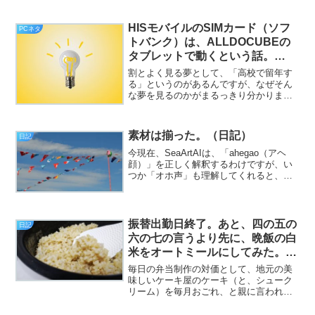
で。今さっき、ウィスキーをオンザロッ
クで一気飲み。つうか、それ以外にどう
しろと？まったく酔えないあたり、ちょ
HISモバイルのSIMカード（ソフ
PCネタ
っとマズいんでね？ とか...
トバンク）は、ALLDOCUBEの
タブレットで動くという話。
（PCネタ）
割とよく見る夢として、「高校で留年す
る」というのがあるんですが、なぜそん
な夢を見るのかがまるっきり分かりませ
ん（挨拶）。と、いうわけで、フジカワ
です。やはりThinkCentre M75q-1 Tiny関
連の話題を書くと、スコーンとアクセ
素材は揃った。（日記）
日記
ス...
今現在、SeaArtAIは、「ahegao（アヘ
顔）」を正しく解釈するわけですが、い
つか「オホ声」も理解してくれると、多
分もっと捗ると思うの（挨拶）。と、い
うわけで、フジカワです。「女の子の出
す濁音声（お゛っ！ とか）」というの
は、意外とそ...
振替出勤日終了。あと、四の五の
日記
六の七の言うより先に、晩飯の白
米をオートミールにしてみた。
（日記）
毎日の弁当制作の対価として、地元の美
味しいケーキ屋のケーキ（と、シューク
リーム）を毎月おごれ、と親に言われた
ので、今日（暑い中）会社帰りに行って
きて、いざ帰宅後に食わせたら、「昔と