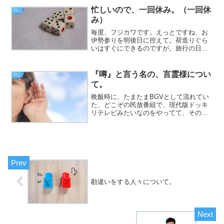
味が違う」という一言で「（スーパー
忙しいので、一回休み。（一回休
日記
の）寿司のほうがいい」と言...
み）
毎度、フジカワです。えっとですね、お
伊勢参りを明後日に控えて。荷造りぐら
いはすぐにできるのですが。旅行の日程
を考えた時、次の日曜日に配信予定のボ
イスブログを、前倒しで作っとかなきゃ
いけない。気楽そうに、チンタラ喋って
『噂』と言う名の、言霊様につい
日記
いるだけの動画でも。それ...
て。
晩飯時に、たまたまBGVとして流れてい
た、どこぞの民放番組で、現代版ドッキ
リテレビみたいなのをやってて、その趣
味の悪さに、あまりというか、かなり気
分を害されました（挨拶）。と、いうわ
けで、フジカワです。『笑いを取る』の
に、一番手っ取り早い方...
勘違いをする人々について。