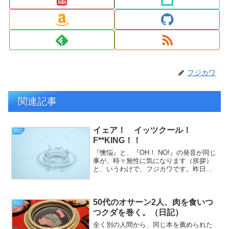
フジカワ
関連記事
イェア！ イッツクール！
日記
F**KING！！
『懊悩』と、『OH！ NO!』の発音が同じ
事が、時々無性に気になります（挨拶）
と、いうわけで、フジカワです。昨日は
『比較的に』まともに眠れて、多少はマ
シな朝か？ と思ったら、やたらと頭が
痛く、ロキソニンをキメながら、大変ク
50代のオサーン2人、肉を食いつ
ールな一日の始まり...
日記
つクダを巻く。（日記）
全く別の人間から、同じ本を薦められた