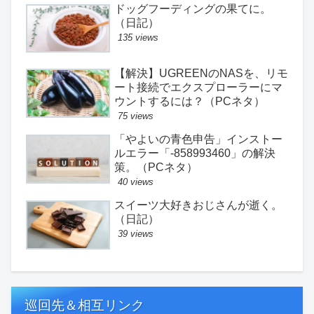
ドッグフーディングの果てに。
（日記）
135 views
【解決】UGREENのNASを、リモ
ート接続でエクスプローラーにマ
ウントするには？（PCネタ）
75 views
「やよいの青色申告」インストー
ルエラー「-858993460」の解決
策。（PCネタ）
40 views
スイーツ大好きおじさんが逝く。
（日記）
39 views
巡回先＆相互リンク