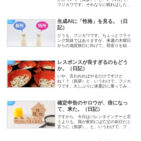
フジカワです。それなりに眠れはしたん
ですが、地味に回復しきってない感じが
する日曜日、皆様いかがお過ごしでしょ
うか。さて、タイトルの話なんですが、
生成AIに「性格」を見る。（日
日記
そのままです。ここのとこ...
記）
どうも、フジカワです。ちょっとフライ
ング気味ではありますが、来週の木曜日
からの滋賀旅行に向けて、荷造りを始め
ました。ただ、梅雨の時期ですから、あ
たりまえ体操といえばそうなのですが、
旅行当日は雨の様子です。今日のエント
レスポンスが良すぎるのもどう
日記
リは、「AIの性格？」と...
か。（日記）
いや、言われればやるだけですけど
ね！？（挨拶）と、いうわけで、フジカ
ワです。久しぶりに体重計に乗ってみた
ら、「壊れているのか！？」という数値
が出てしまった木曜日、皆様いかがお過
ごしでしょうか。今日のエントリは、
確定申告のヤロウが、倍になっ
日記
「わんこそば！」とかいった話で...
て、来た。（日記）
ですから、今日はバレンタインデーと言
うよりも、我が家的には亡父の命日だと
言うに（挨拶）。と、いうわけで、フジ
カワです。ちょっとホームページ本館が
謎のバグを起こしており、復旧のメドが