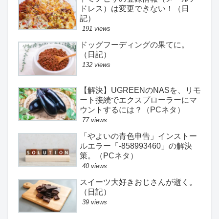
ドレス）は変更できない！（日
記）
191 views
ドッグフーディングの果てに。
（日記）
132 views
【解決】UGREENのNASを、リモ
ート接続でエクスプローラーにマ
ウントするには？（PCネタ）
77 views
「やよいの青色申告」インストー
ルエラー「-858993460」の解決
策。（PCネタ）
40 views
スイーツ大好きおじさんが逝く。
（日記）
39 views