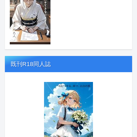
既刊R18同人誌