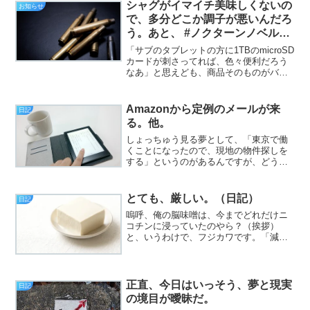
立っていない火曜日、皆様いかがお過ご
シャグがイマイチ美味しくないの
お知らせ
しでしょうか。今日のエン...
で、多分どこか調子が悪いんだろ
う。あと、 #ノクターンノベルズ
に3つほど持ち弾を追加。（お知
「サブのタブレットの方に1TBのmicroSD
らせと日記）
カードが刺さってれば、色々便利だろう
なあ」と思えども、商品そのものがバカ
高い上に、今持ってるタブレットは
512GBまでしかサポートしていない
（OPPO Reno5Aは対応してるものの、
Amazonから定例のメールが来
日記
それはあん...
る。他。
しょっちゅう見る夢として、「東京で働
くことになったので、現地の物件探しを
する」というのがあるんですが、どうや
ら、夜の夢の僕は、病んではいないよう
で、大変羨ましいです（挨拶）。と、い
うわけで、フジカワです。今朝も今朝と
とても、厳しい。（日記）
日記
て、12時間寝ようがなん...
嗚呼、俺の脳味噌は、今までどれだけニ
コチンに浸っていたのやら？（挨拶）
と、いうわけで、フジカワです。「減
煙」と「創作」が、両立できなくて困っ
ている日曜日、皆様いかがお過ごしでし
ょうか。今日のエントリは、「くじけそ
う！」とかいった話です。
正直、今日はいっそう、夢と現実
日記
の境目が曖昧だ。