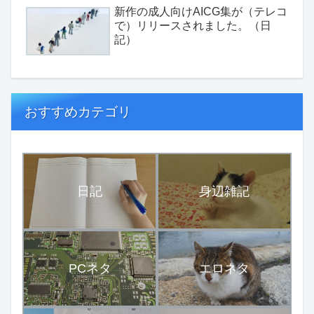
新作の成人向けAICG集が（テレコ
で）リリースされました。（日
記）
おすすめカテゴリ
日記
身辺雑記
PCネタ
エロネタ