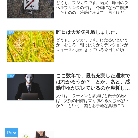
どうも。フジカワです。結局、昨日のラ
ベルプリンタの件は、今朝になって解決
したものの、冷静に考えて、言うほど使
うかどうか？ が疑問だったので、ヤフ
オクに流すことにしました。
昨日は大変失礼致しました。
日記
どうも。フジカワです。けだるいという
か、むしろ、朝っぱらからテンションが
マイナスへ振れきっている今日この頃、
皆様いかがお過ごしでしょうか。さて。
昨日は更新が出来ずに、大変失礼致しま
した。ネタがなかったとか以前に、あま
りにも、ええ、そりゃあも...
ここ数年で、最も充実した週末で
日記
はなかろうか？ とか。あと、感
動中枢がズレているのか摩耗して
いるのか。（日記）
人生は、ラーメンと唐揚げと餃子があれ
ば、大抵の困難は乗り切れるんじゃない
か？ という、割とお手軽な真理につい
て（挨拶）。と、いうわけで、フジカワ
です。じゃあ、上記3つをすべて手に入れ
られる餃子の王将は、理想郷なんじゃな
いか？ とか思う土曜日...