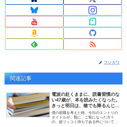
フジカワ
関連記事
電波の赴くままに、読書習慣のな
日記
い47歳が、本を読みたくなった。
きっと明日は、槍でも降るんじゃ
なかろうか。（日記）
僕の前職を考えた時、今日のエントリの
タイトルが、既に、ご覧になった方々
の、総ツッコミ待ちである件について
（挨拶）。と、いうわけで、フジカワで