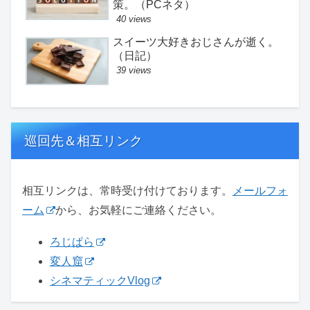
策。（PCネタ）
40 views
スイーツ大好きおじさんが逝く。
（日記）
39 views
巡回先＆相互リンク
相互リンクは、常時受け付けております。
メールフォ
ーム
から、お気軽にご連絡ください。
ろじぱら
変人窟
シネマティックVlog