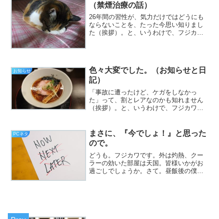
（禁煙治療の話）
26年間の習性が、気力だけではどうにも
ならないことを、たった今思い知りまし
た（挨拶）。と、いうわけで、フジカワ
です。ニコチネルパッチを貼らなかった
おかげで、昨日の夜は割と眠れたんです
が、己の意志の弱さを、嫌というほど味
わった朝、皆様いかがお...
色々大変でした。（お知らせと日
お知らせ
記）
「事故に遭ったけど、ケガをしなかっ
た」って、割とレアなのかも知れません
（挨拶）。と、いうわけで、フジカワで
す。やはり、「いかに気乗りしなかろう
が、とりあえず5分だけ」のつもりで物事
を始めたならば、後は意外と何とかなる
まさに、『今でしょ！』と思った
PCネタ
な、と実感する月曜日、皆...
ので。
どうも。フジカワです。外は灼熱、クー
ラーの効いた部屋は天国。皆様いかがお
過ごしでしょうか。さて。昼飯後の僕
は、『どうせやるなら、いつやっても一
緒だ』と思い、メインマシンから、電源
ユニットを取り外す作業をやっておりま
した。なんせ、使用期間は、...