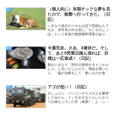
す。いつの間にか、キーボードを打つ際
に地味に役立つリストレストの端が破
（個人的に）末期チックな夢を見
日記
れ、中のゲルが「ヘロウ？」して...
たので、散髪へ行ってきた。（日
記）
いきなり地元ローカルな話で恐縮なんで
すが、伊丹市の中心部に「サンタのしっ
ぽ」という名前の無国籍料理屋がありま
す。でもちょっと待った。「しっぽのあ
るサンタ」となると、よく見積もっても
キツネかタヌキの化けた姿であり、本来
今週完走。さあ、4連休だ。そし
日記
の「セント・ニコラス」か...
て、あと9営業日踏ん張れば、目
標は一応達成！（日記）
親がいきなり「明日の焼肉をキャンセル
しろ」と言いだしたので、理由を聞いた
ら、「歯の治療をして、硬いものが食え
ないから」とか答えられました。が、僕
が食いたい、という、まっこともって身
勝手な理由を訴え、予約人数を減らすこ
アゴが怠い！（日記）
日記
とで妥結しました（挨拶）...
久しぶりに、パソコンデスクの上を整理
してみたら、ドン引きするぐらいにホコ
リが積もっていた件（挨拶）。と、いう
わけで、フジカワです。スマホの挙動が
微妙におかしくなってきたので、そろそ
ろ買い替え時か？ とは思うものの、財