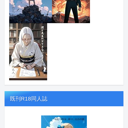
既刊R18同人誌