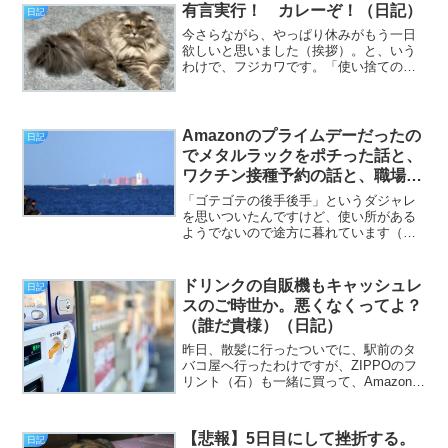
政的にやや厳しい水曜日、...
有言実行！ カレーぞ！（日記）
日記
今さらながら、やっぱり休みがもう一日
欲しいと思いました（挨拶）。と、いう
わけで、フジカワです。「使い捨てのウ
ェットティッシュも、洗えばもう一度使
える」と思っている、我が親の貧乏性を
矯正したい日曜日、皆様いかがお過ごし
でしょうか。今日のエント...
Amazonのプライムデーだったの
日記
でメタルラックをポチった話と、
ワクチン接種予約の話と、職場で
の話。色々。（日記）
「ゴテゴテの後手後手」というダジャレ
を思いついたんですけど、使い所がある
ようでないので途方に暮れています（挨
拶）。と、いうわけで、フジカワです。
今日が夏至だと知ったんですが、こんな
に早かったっけ？ と己のボケっぷりが
ドリンクの自販機もキャッシュレ
日記
不安になる月曜日、皆様い...
スのご時世か。悪くなくってよ？
（誰だ貴様）（日記）
昨日、散髪に行ったついでに、駅前のタ
バコ屋へ行ったわけですが、ZIPPOのフ
リント（石）も一緒に買って、Amazonよ
り100円近く安いことが分かったので、今
後はそっちで買うことにしました（挨
拶）。と、いうわけで、フジカワです。
【悲報】5日目にして挫折する。
日記
目が覚めた時...