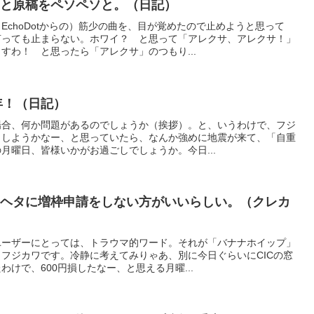
あと原稿をペソペソと。（日記）
EchoDotからの）筋少の曲を、目が覚めたので止めようと思って
言っても止まらない。ホワイ？ と思って「アレクサ、アレクサ！」
すわ！ と思ったら「アレクサ」のつもり...
年！（日記）
場合、何か問題があるのでしょうか（挨拶）。と、いうわけで、フジ
うしようかなー、と思っていたら、なんか強めに地震が来て、「自重
月曜日、皆様いかがお過ごしでしょうか。今日...
はヘタに増枠申請をしない方がいいらしい。（クレカ
ユーザーにとっては、トラウマ的ワード。それが「バナナホイップ」
フジカワです。冷静に考えてみりゃあ、別に今日ぐらいにCICの窓
けで、600円損したなー、と思える月曜...