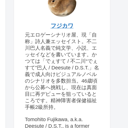
フジカワ
元エロゲーシナリオ屋、現「自
称」詩人兼エッセイスト。不二
川巴人名義で純文学、小説、エ
ッセイなどを書いています。か
つては「でぇすて / 不二川“でぇ
すて”巴人 / Deesute / D.S.T.」名
義で成人向けビジュアルノベル
のシナリオを多数担当。46歳頃
から公募へ挑戦し、現在は真面
目に再デビューを狙っていると
ころです。精神障害者保健福祉
手帳2級所持。
Tomohito Fujikawa, a.k.a.
Deesute / D.S.T., is a former