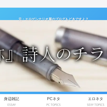
元・エロゲシナリオ屋のブログもどきですよ？
身辺雑記
PCネタ
エロネタ
ESSAY
PC TOPICS
SEXY TOPICS