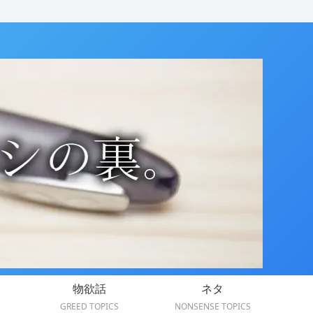
物欲話
ネタ
GREED TOPICS
NONSENSE TOPICS