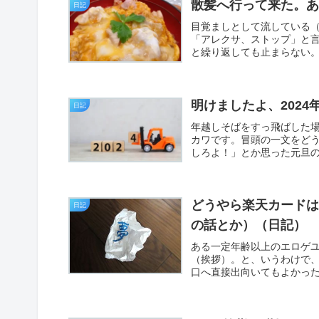
散髪へ行って来た。
日記
目覚ましとして流している（
「アレクサ、ストップ」と
と繰り返しても止まらない。
明けましたよ、2024
日記
年越しそばをすっ飛ばした
カワです。冒頭の一文をど
しろよ！」とか思った元旦の
どうやら楽天カード
日記
の話とか）（日記）
ある一定年齢以上のエロゲ
（挨拶）。と、いうわけで、
口へ直接出向いてもよかったわ