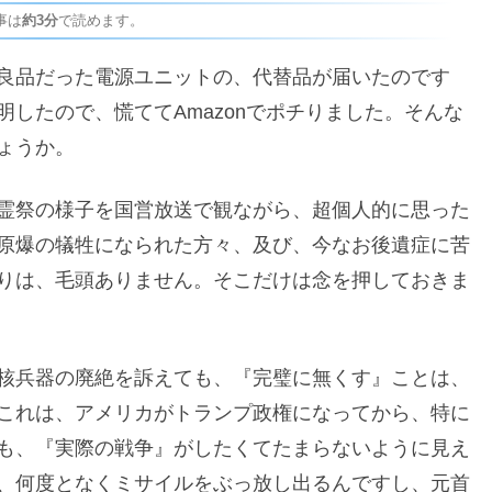
事は
約3分
で読めます。
良品だった電源ユニットの、代替品が届いたのです
したので、慌ててAmazonでポチりました。そんな
ょうか。
霊祭の様子を国営放送で観ながら、超個人的に思った
原爆の犠牲になられた方々、及び、今なお後遺症に苦
りは、毛頭ありません。そこだけは念を押しておきま
核兵器の廃絶を訴えても、『完璧に無くす』ことは、
これは、アメリカがトランプ政権になってから、特に
も、『実際の戦争』がしたくてたまらないように見え
、何度となくミサイルをぶっ放し出るんですし、元首