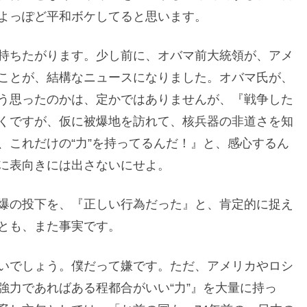
よっぽど平和ボケしてると思います。
持ちたがります。少し前に、オバマ前大統領が、アメ
ことが、結構なニュースになりました。オバマ氏が、
う思ったのかは、定かではありませんが、『戦争した
くですが、仮に被爆地を訪れて、核兵器の非道さを知
、これだけの“力”を持ってるんだ！』と、感心するん
に表向きには出さないにせよ。
爆の投下を、『正しい行為だった』と、肯定的に捉え
とも、また事実です。
いでしょう。僕だって嫌です。ただ、アメリカやロシ
強力であればある程都合がいい“力”』を大量に持っ