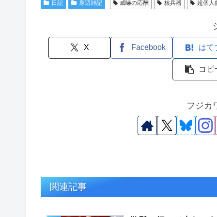
日記
身辺雑記
威嚇の応酬
核兵器
超個人
X
Facebook
はて
コピ
フジカ
関連記事