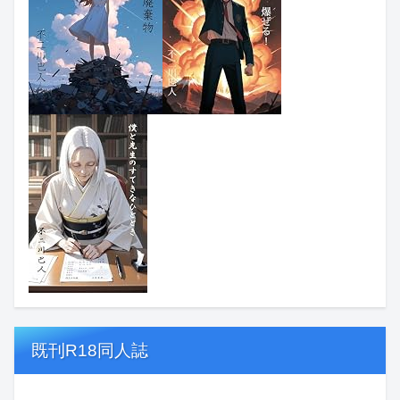
既刊R18同人誌