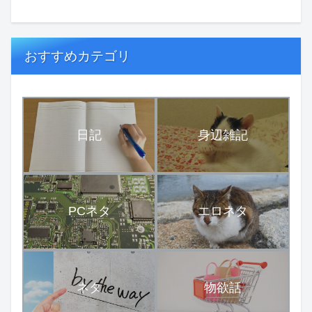
おすすめカテゴリ
日記
身辺雑記
PCネタ
エロネタ
ネタ
物欲話