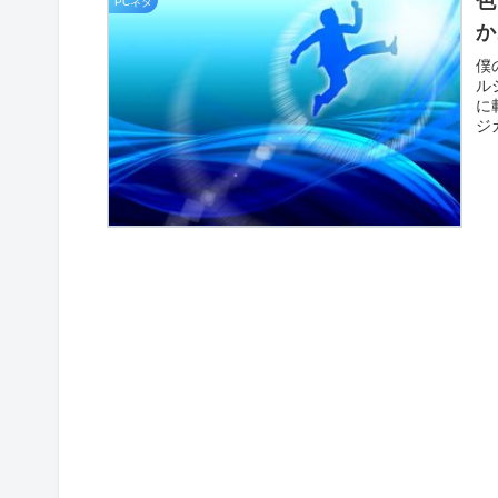
色
PCネタ
か
僕
ル
に
ジ