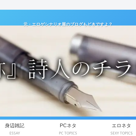
元・エロゲシナリオ屋のブログもどきですよ？
身辺雑記
PCネタ
エロネタ
ESSAY
PC TOPICS
SEXY TOPICS