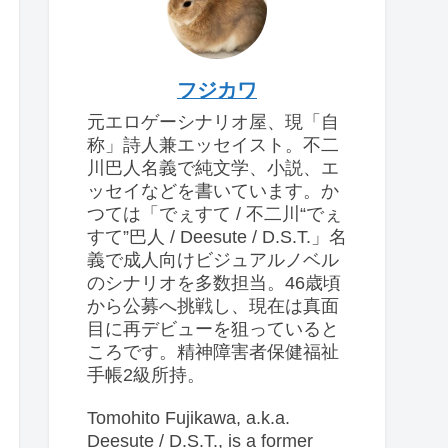
フジカワ
元エロゲーシナリオ屋、現「自
称」詩人兼エッセイスト。不二
川巴人名義で純文学、小説、エ
ッセイなどを書いています。か
つては「でぇすて / 不二川“でぇ
すて”巴人 / Deesute / D.S.T.」名
義で成人向けビジュアルノベル
のシナリオを多数担当。46歳頃
から公募へ挑戦し、現在は真面
目に再デビューを狙っていると
ころです。精神障害者保健福祉
手帳2級所持。
Tomohito Fujikawa, a.k.a.
Deesute / D.S.T., is a former