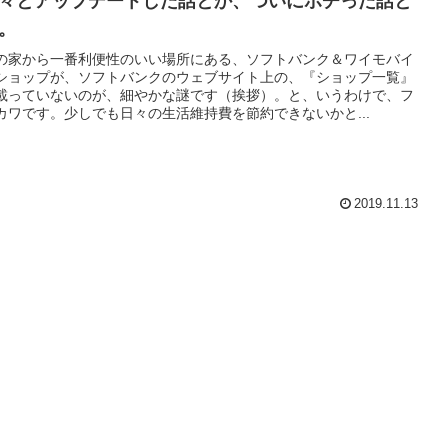
々とアップデートした話とか、ついにポチった話と
。
の家から一番利便性のいい場所にある、ソフトバンク＆ワイモバイ
ショップが、ソフトバンクのウェブサイト上の、『ショップ一覧』
載っていないのが、細やかな謎です（挨拶）。と、いうわけで、フ
カワです。少しでも日々の生活維持費を節約できないかと...
2019.11.13