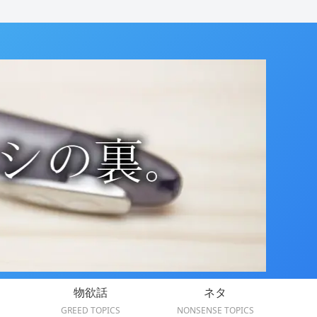
物欲話
ネタ
GREED TOPICS
NONSENSE TOPICS