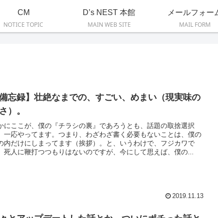
CM
D’s NEST 本館
メールフォー
NOTICE TOPIC
MAIN WEB SITE
MAIL FORM
備忘録】壮絶なまでの、すごい、めまい（現実味の
さ）。
かにここが、僕の『チラシの裏』であろうとも、話題の取捨選択
、一応やってます。つまり、わざわざ書く必要もないことは、僕の
の内だけにしまってます（挨拶）。と、いうわけで、フジカワで
。死人に鞭打つつもりはないのですが、今にして思えば、僕の...
2019.11.13