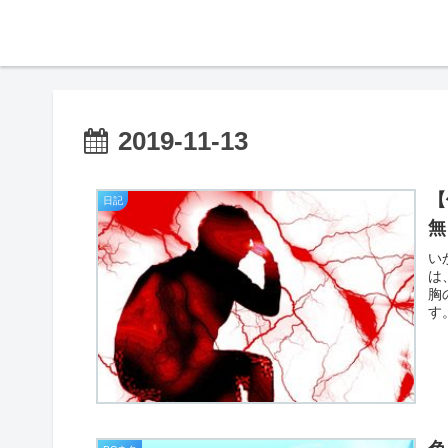
2019-11-13
【
日記
無
い
は
胸
す