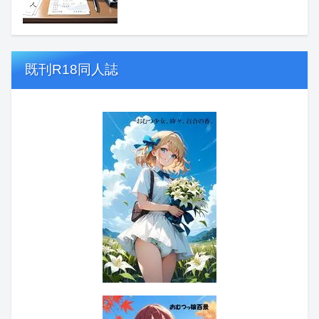
既刊R18同人誌