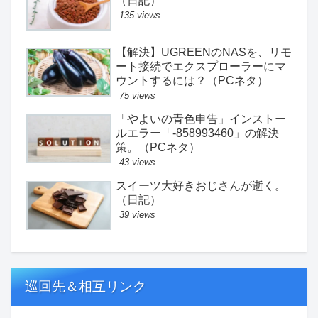
（日記）
135 views
【解決】UGREENのNASを、リモ
ート接続でエクスプローラーにマ
ウントするには？（PCネタ）
75 views
「やよいの青色申告」インストー
ルエラー「-858993460」の解決
策。（PCネタ）
43 views
スイーツ大好きおじさんが逝く。
（日記）
39 views
巡回先＆相互リンク