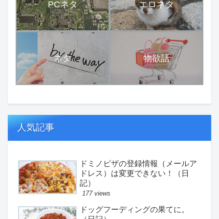
PCネタ
エロネタ
ネタ
物欲話
人気記事
ドミノピザの登録情報（メールア
ドレス）は変更できない！（日
記）
177 views
ドッグフーディングの果てに。