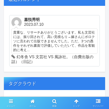
嘉悦秀明
2023.07.10
貴重な、リサーチありがとうございます。私も文芸社
には、振り回されて、高い見積もり→嫁さんにボロク
ソに言われて出版できませんでした。ただ、3つの愚
作をそれぞれ書面で評価していただいて、作品を客観
的に考え...
幻冬舎 VS 文芸社 VS 風詠社。（自費出版の
話）（日記）
タグクラウド
創作
おぎゃあ
精神病患者の日常
メニュー
ホーム
検索
トップ
サイドバー