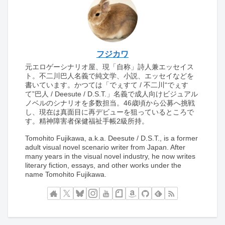
フジカワ
元エロゲーシナリオ屋、現「自称」詩人兼エッセイス
ト。不二川巴人名義で純文学、小説、エッセイなどを
書いています。かつては「でぇすて / 不二川“でぇす
て”巴人 / Deesute / D.S.T.」名義で成人向けビジュアル
ノベルのシナリオを多数担当。46歳頃から公募へ挑戦
し、現在は真面目に再デビューを狙っているところで
す。精神障害者保健福祉手帳2級所持。
Tomohito Fujikawa, a.k.a. Deesute / D.S.T., is a former
adult visual novel scenario writer from Japan. After
many years in the visual novel industry, he now writes
literary fiction, essays, and other works under the
name Tomohito Fujikawa.