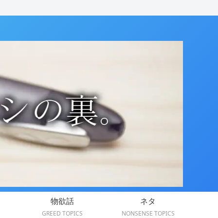
物欲話
ネタ
GREED TOPICS
NONSENSE TOPICS