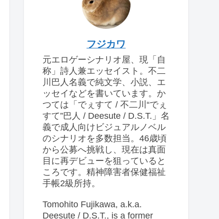
フジカワ
元エロゲーシナリオ屋、現「自
称」詩人兼エッセイスト。不二
川巴人名義で純文学、小説、エ
ッセイなどを書いています。か
つては「でぇすて / 不二川“でぇ
すて”巴人 / Deesute / D.S.T.」名
義で成人向けビジュアルノベル
のシナリオを多数担当。46歳頃
から公募へ挑戦し、現在は真面
目に再デビューを狙っていると
ころです。精神障害者保健福祉
手帳2級所持。
Tomohito Fujikawa, a.k.a.
Deesute / D.S.T., is a former