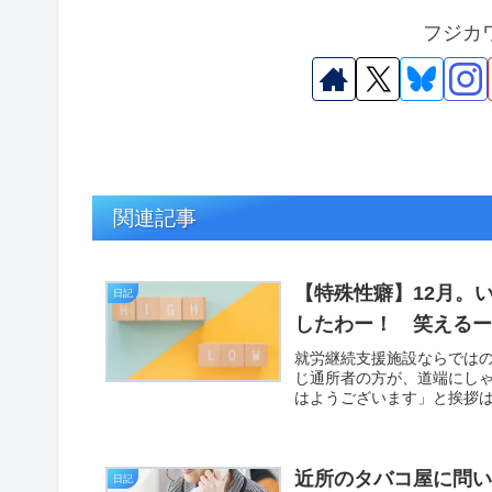
フジカ
関連記事
【特殊性癖】12月。
日記
したわー！ 笑える
就労継続支援施設ならでは
じ通所者の方が、道端にし
はようございます」と挨拶は
近所のタバコ屋に問
日記