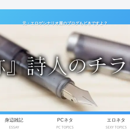
元・エロゲシナリオ屋のブログもどきですよ？
身辺雑記
PCネタ
エロネタ
ESSAY
PC TOPICS
SEXY TOPICS