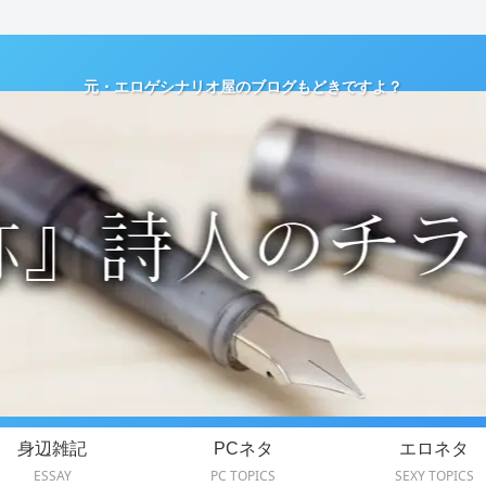
元・エロゲシナリオ屋のブログもどきですよ？
身辺雑記
PCネタ
エロネタ
ESSAY
PC TOPICS
SEXY TOPICS