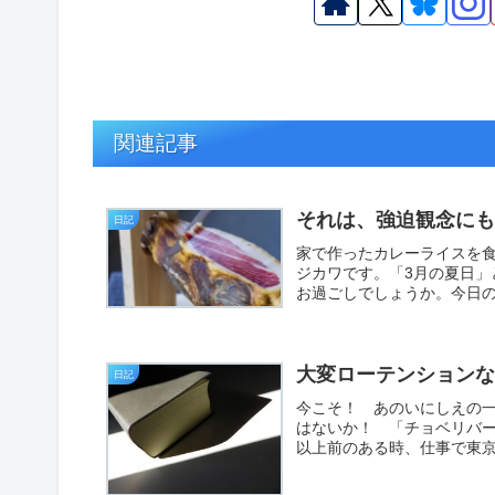
関連記事
それは、強迫観念に
日記
家で作ったカレーライスを
ジカワです。「3月の夏日
お過ごしでしょうか。今日の
大変ローテンション
日記
今こそ！ あのいにしえの
はないか！ 「チョベリバー
以上前のある時、仕事で東京