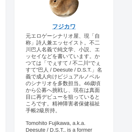
フジカワ
元エロゲーシナリオ屋、現「自
称」詩人兼エッセイスト。不二
川巴人名義で純文学、小説、エ
ッセイなどを書いています。か
つては「でぇすて / 不二川“でぇ
すて”巴人 / Deesute / D.S.T.」名
義で成人向けビジュアルノベル
のシナリオを多数担当。46歳頃
から公募へ挑戦し、現在は真面
目に再デビューを狙っていると
ころです。精神障害者保健福祉
手帳2級所持。
Tomohito Fujikawa, a.k.a.
Deesute / D.S.T., is a former