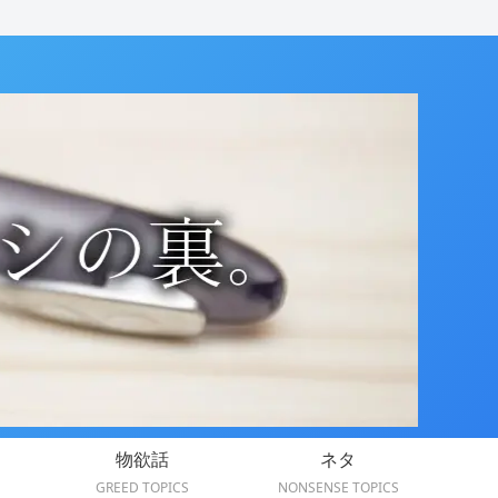
物欲話
ネタ
GREED TOPICS
NONSENSE TOPICS