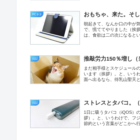
おもちゃ、来た。そし
PCネタ
朝起きて、なんか口の中が
で、慌ててやりました（挨
は、食欲は二の次になるとい
推敲労力150％増し
日記
まだ相手様とスケジュール
います（挨拶）。と、いう
面へ出るなら、待乳山聖天と
ストレスとタバコ。
日記
1日に吸うタバコ（iQOS
拶）。と、いうわけで、フ
節約という言葉がどこかへ行