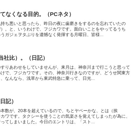
てなくなる目的。（PCネタ）
気持ち悪いと思ったら、昨日の夜に歯磨きをするのを忘れていたの
拶）。と、いうわけで、フジカワです。面白いことをやってるうち
うガジェヲタぶりを遺憾なく発揮する月曜日、皆様...
（当社比）。（日記）
のすりあわせをしていませんが、来月は、神奈川まで行こうと思って
わけで、フジカワです。その、神奈川行きなのですが、どうせ関東方
、なんなら、浅草から東武特急に乗って、日光...
（日記）
）の本数が、20本を超えているので、ちとヤベーかな、とは（挨
ジカワです。タクシーを使うことの気楽さを覚えてしまったが為に、
ってしまいました。今日のエントリは、「スト...