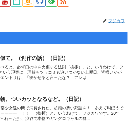
フジカワ
も似て。（創作の話）（日記）
食べると、必ず口の中を火傷する法則（挨拶）。と、いうわけで、フ
」という現実に、理解もツッコミも追いつかない土曜日、皆様いかが
エントリは、「寝かせると言ったな？ アレは...
な朝。ついカッとなるなど。（日記）
一部少女達の間で消費された、超頭の悪い死語を！ あえて叫ぼうで
ーーーー！！！」（挨拶）と、いうわけで、フジカワです。20年
へ行った折、渋谷で本物のガングロギャルの群...