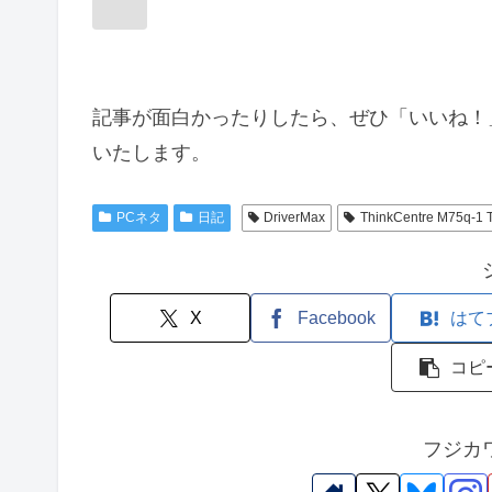
記事が面白かったりしたら、ぜひ「いいね！
いたします。
PCネタ
日記
DriverMax
ThinkCentre M75q-1 
X
Facebook
はて
コピ
フジカ