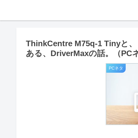
ThinkCentre M75q-1
ある、DriverMaxの話。（P
PCネタ