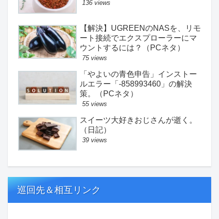
136 views
【解決】UGREENのNASを、リモ
ート接続でエクスプローラーにマ
ウントするには？（PCネタ）
75 views
「やよいの青色申告」インストー
ルエラー「-858993460」の解決
策。（PCネタ）
55 views
スイーツ大好きおじさんが逝く。
（日記）
39 views
巡回先＆相互リンク