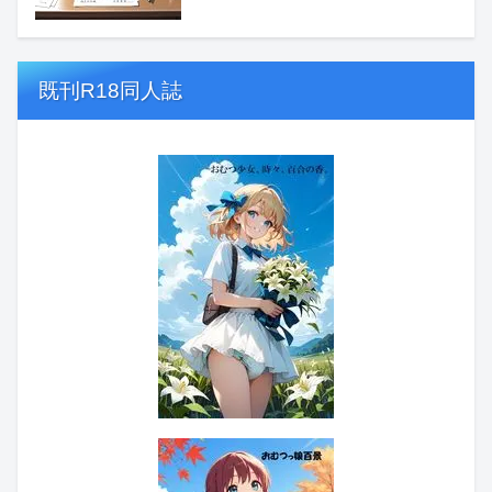
既刊R18同人誌