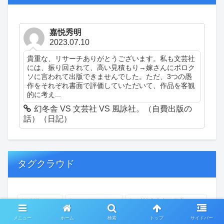
嘉悦秀明
2023.07.10
貴重な、リサーチありがとうございます。私も文芸社
には、振り回されて、高い見積もり→嫁さんにボロク
ソに言われて出版できませんでした。ただ、3つの愚
作をそれぞれ書面で評価していただいて、作品を客観
的に考え...
幻冬舎 VS 文芸社 VS 風詠社。（自費出版の
話）（日記）
タグクラウド
創作
おぎゃあ
精神病患者の日常
ちょっと頭冷やそうか
一回休み
ついカッとなった
メニュー
ホーム
検索
トップ
サイドバー