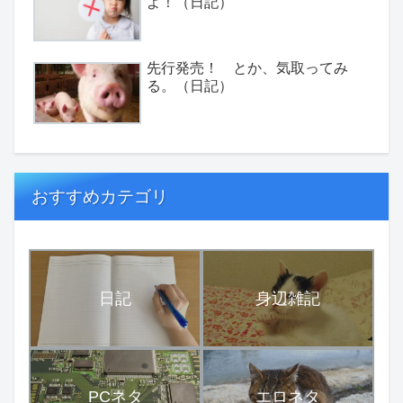
よ！（日記）
先行発売！ とか、気取ってみ
る。（日記）
おすすめカテゴリ
日記
身辺雑記
PCネタ
エロネタ