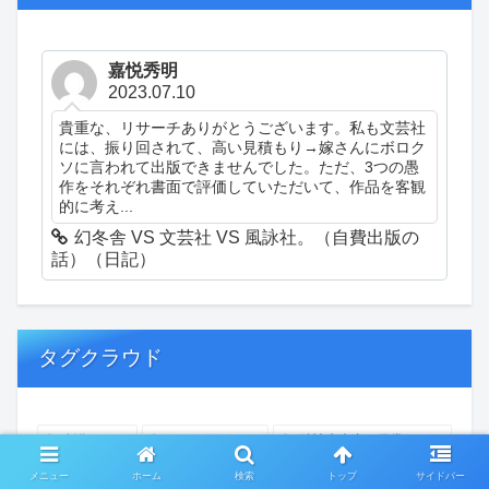
嘉悦秀明
2023.07.10
貴重な、リサーチありがとうございます。私も文芸社
には、振り回されて、高い見積もり→嫁さんにボロク
ソに言われて出版できませんでした。ただ、3つの愚
作をそれぞれ書面で評価していただいて、作品を客観
的に考え...
幻冬舎 VS 文芸社 VS 風詠社。（自費出版の
話）（日記）
タグクラウド
創作
おぎゃあ
精神病患者の日常
ちょっと頭冷やそうか
一回休み
ついカッとなった
メニュー
ホーム
検索
トップ
サイドバー