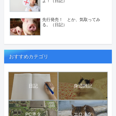
よ！（日記）
先行発売！ とか、気取ってみ
る。（日記）
おすすめカテゴリ
日記
身辺雑記
PCネタ
エロネタ