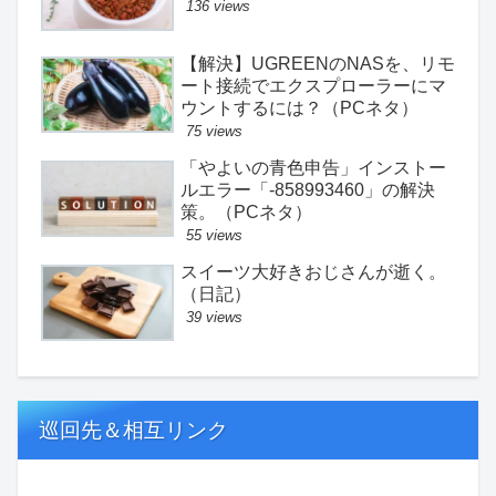
136 views
【解決】UGREENのNASを、リモ
ート接続でエクスプローラーにマ
ウントするには？（PCネタ）
75 views
「やよいの青色申告」インストー
ルエラー「-858993460」の解決
策。（PCネタ）
55 views
スイーツ大好きおじさんが逝く。
（日記）
39 views
巡回先＆相互リンク