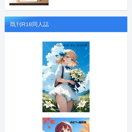
既刊R18同人誌