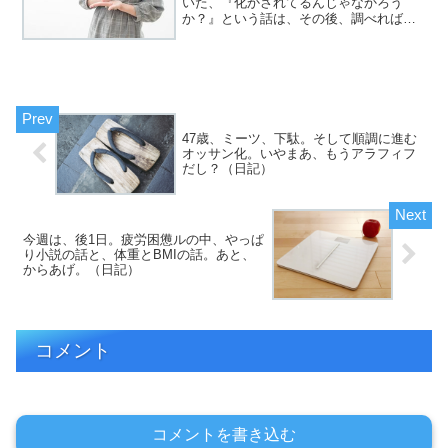
いた、『化かされてるんじゃなかろう
か？』という話は、その後、調べれば調
べるほど、ぬか喜びで終わる可能性が、9
割近くになってきました。まあまあ、ち
ょっとしたドッキリに引っかかったと思
えば、全部は笑って許せま...
47歳、ミーツ、下駄。そして順調に進む
オッサン化。いやまあ、もうアラフィフ
だし？（日記）
今週は、後1日。疲労困憊ルの中、やっぱ
り小説の話と、体重とBMIの話。あと、
からあげ。（日記）
コメント
コメントを書き込む