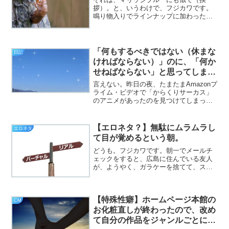
拶）。と、いうわけで、フジカワです。
鳴り物入りでラインナップに加わった、
iQOSのタバコスティックの、新しい味
が、イマイチ以上に美味しくないときの
モヤり感を、誰かと分かち合いたい土曜
日、皆様いかがお過ごしで...
「何もするべきではない（休まな
日記
ければならない）」のに、「何か
せねばならない」と思ってしまう
悲しさとか。（日記）
言えない。昨日の夜、たまたまAmazonプ
ライム・ビデオで「からくりサーカス」
のアニメがあったのを見つけてしまった
ので、一気観して完走した頃には午前3時
で、異様な興奮状態で眠剤を飲んで慌て
て寝たら、今朝起きたのが11時半だった
【エロネタ？】無駄にムラムラし
エロネタ
なんて言えない...
て目が覚めるという朝。
どうも。フジカワです。朝一でメールチ
ェックをすると、広島に住んでいる友人
が、ようやく、ガラケーを捨てて、スマ
ホデビューしたというメールが来てお
り、祝賀の返事を出しておきました。安
さの面で、僕は、ワイモバイルを推して
【特殊性癖】ホームページ本館の
いたのですが、結局、ドコモ...
CM
お化粧直しが終わったので、改め
て自分の作品をジャンルごとに解