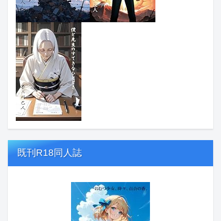
既刊R18同人誌