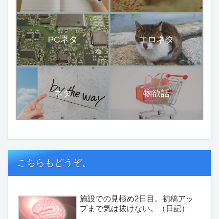
PCネタ
エロネタ
ネタ
物欲話
こちらもどうぞ。
施設での見極め2日目。初稿アッ
プまで気は抜けない。（日記）