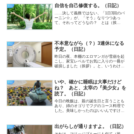
自信を自己修復する。（日記）
日記
……決して義務ではない、「1日3回のバ
ーニン☆」が、「そう」なりつつあっ
て、それってどうなの？ とは（挨
拶）。と、いうわけで、フジカワです。
以前も触れたかも知れませんが、「再構
築リストラクチャー」という言葉が、
「解雇」という意味で定着してい...
不本意ながら（？）3連休になる
日記
予定。（日記）
昨日の夜、本棚のエロマンガが雪崩を起
こし、家宝レベルでお気に入りの一冊が
破損しました（挨拶）。と、いうわけ
で、フジカワです。その、破損したエロ
マンガについては、1ナノ秒もためらわず
にAmazonでポチり直した水曜日、皆様い
いや、確かに睡眠は大事だけど
日記
かがお過ごしでしょ...
ね？ あと、太宰の『美少女』を
読了。（日記）
今日の晩飯は、親の誕生日と言うことも
あり、姉のオゴリでフグのコース料理で
した。美味しかったのはいいんですけ
ど、ひれ酒（これも美味しい）をキュッ
とやったらてきめんに酔いが回って、年
齢とかいろんなものを感じました（挨
出がらしが通りますよ。（日記）
日記
拶）。と、いうわけで、フジカ...
それは、マリッジブルーにも似て（挨