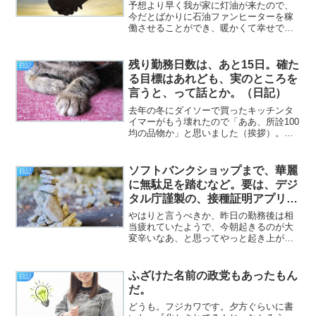
説してみるなど。（CMと日記）
予想より早く我が家に灯油が来たので、
今だとばかりに石油ファンヒーターを稼
働させることができ、暖かくて幸せです
（挨拶）。と、いうわけで、フジカワで
す。普通、夜にコーヒーを飲むと眠れな
くなるもんですが、僕は毎晩大量の眠剤
残り勤務日数は、あと15日。確た
日記
（＆抗うつ剤）を飲んでい...
る目標はあれども、実のところを
言うと、って話とか。（日記）
去年の冬にダイソーで買ったキッチンタ
イマーがもう壊れたので「ああ、所詮100
均の品物か」と思いました（挨拶）。
と、いうわけで、フジカワです。2月にし
たためたファンレターのお返事が着弾
し、なんかラブレターのお返事を頂いた
ソフトバンクショップまで、華麗
日記
ような気がして、どこと...
に無駄足を踏むなど。要は、デジ
タル庁謹製の、接種証明アプリの
話。（日記）
やはりと言うべきか、昨日の勤務後は相
当疲れていたようで、今朝起きるのが大
変辛いなあ、と思ってやっと起き上がっ
たら、既に午前9時だった（12時間近く寝
た）という（挨拶）。と、いうわけで、
フジカワです。僕としては大変珍しいの
ふざけた名前の政党もあったもん
日記
ですが、数ヶ月に一度...
だ。
どうも。フジカワです。夕方ぐらいに書