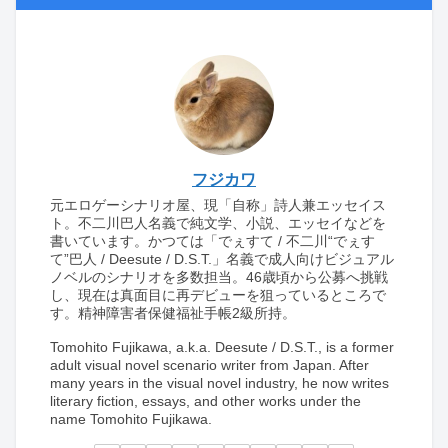
フジカワ
元エロゲーシナリオ屋、現「自称」詩人兼エッセイス
ト。不二川巴人名義で純文学、小説、エッセイなどを
書いています。かつては「でぇすて / 不二川“でぇす
て”巴人 / Deesute / D.S.T.」名義で成人向けビジュアル
ノベルのシナリオを多数担当。46歳頃から公募へ挑戦
し、現在は真面目に再デビューを狙っているところで
す。精神障害者保健福祉手帳2級所持。
Tomohito Fujikawa, a.k.a. Deesute / D.S.T., is a former
adult visual novel scenario writer from Japan. After
many years in the visual novel industry, he now writes
literary fiction, essays, and other works under the
name Tomohito Fujikawa.