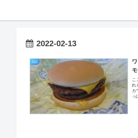
2022-02-13
ワ
日記
モ
こ
れ
カ
っ