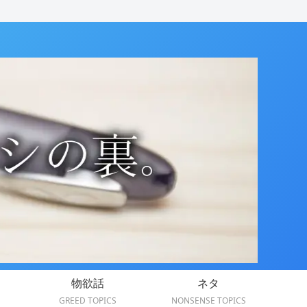
物欲話
ネタ
GREED TOPICS
NONSENSE TOPICS