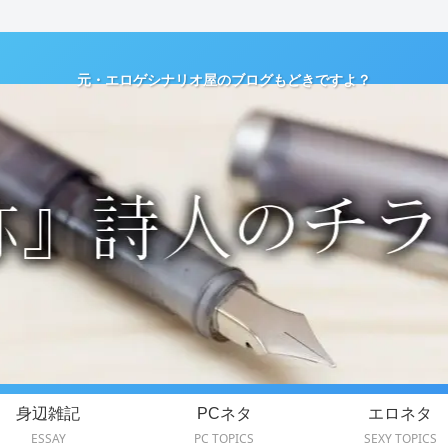
元・エロゲシナリオ屋のブログもどきですよ？
身辺雑記
PCネタ
エロネタ
ESSAY
PC TOPICS
SEXY TOPICS