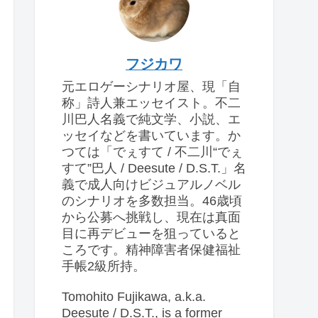
フジカワ
元エロゲーシナリオ屋、現「自
称」詩人兼エッセイスト。不二
川巴人名義で純文学、小説、エ
ッセイなどを書いています。か
つては「でぇすて / 不二川“でぇ
すて”巴人 / Deesute / D.S.T.」名
義で成人向けビジュアルノベル
のシナリオを多数担当。46歳頃
から公募へ挑戦し、現在は真面
目に再デビューを狙っていると
ころです。精神障害者保健福祉
手帳2級所持。
Tomohito Fujikawa, a.k.a.
Deesute / D.S.T., is a former