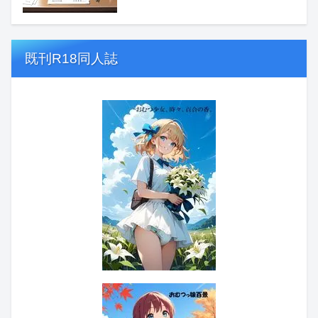
既刊R18同人誌