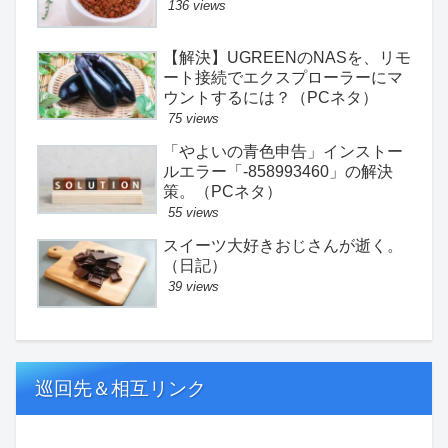
136 views
【解決】UGREENのNASを、リモ
ート接続でエクスプローラーにマ
ウントするには？（PCネタ）
75 views
「やよいの青色申告」インストー
ルエラー「-858993460」の解決
策。（PCネタ）
55 views
スイーツ大好きおじさんが逝く。
（日記）
39 views
巡回先＆相互リンク