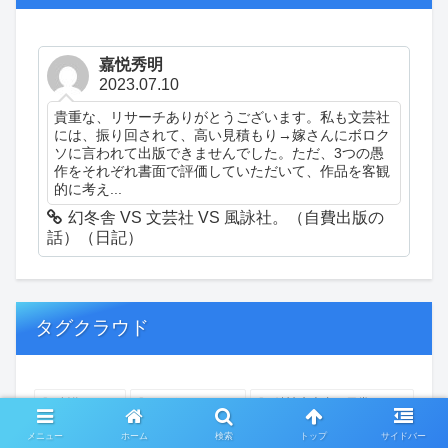
嘉悦秀明
2023.07.10
貴重な、リサーチありがとうございます。私も文芸社
には、振り回されて、高い見積もり→嫁さんにボロク
ソに言われて出版できませんでした。ただ、3つの愚
作をそれぞれ書面で評価していただいて、作品を客観
的に考え...
幻冬舎 VS 文芸社 VS 風詠社。（自費出版の
話）（日記）
タグクラウド
創作
おぎゃあ
精神病患者の日常
ちょっと頭冷やそうか
一回休み
ついカッとなった
メニュー
ホーム
検索
トップ
サイドバー