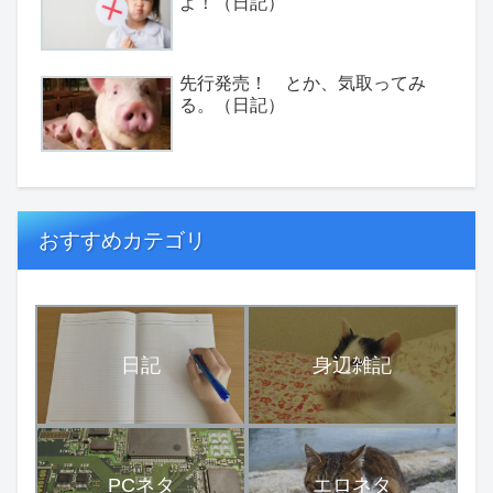
よ！（日記）
先行発売！ とか、気取ってみ
る。（日記）
おすすめカテゴリ
日記
身辺雑記
PCネタ
エロネタ