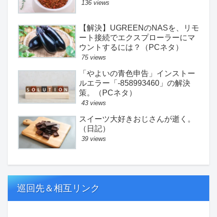
136 views
【解決】UGREENのNASを、リモ
ート接続でエクスプローラーにマ
ウントするには？（PCネタ）
75 views
「やよいの青色申告」インストー
ルエラー「-858993460」の解決
策。（PCネタ）
43 views
スイーツ大好きおじさんが逝く。
（日記）
39 views
巡回先＆相互リンク