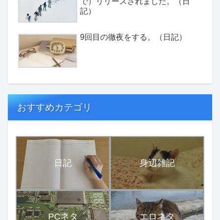
で）リリースされました。（日
記）
9回目の徹夜をする。（日記）
おすすめカテゴリ
日記
身辺雑記
PCネタ
エロネタ