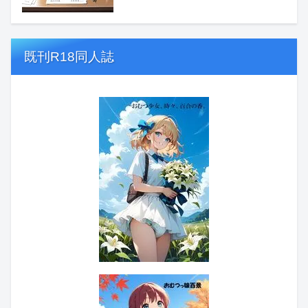
既刊R18同人誌