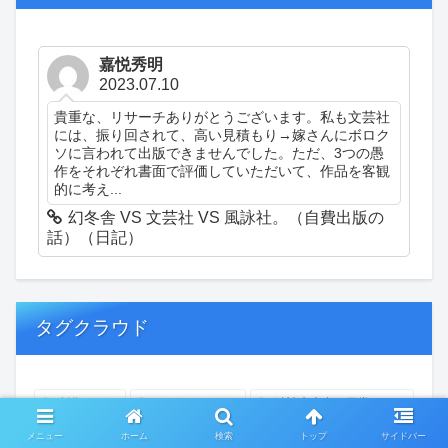
嘉悦秀明
2023.07.10
貴重な、リサーチありがとうございます。私も文芸社
には、振り回されて、高い見積もり→嫁さんにボロク
ソに言われて出版できませんでした。ただ、3つの愚
作をそれぞれ書面で評価していただいて、作品を客観
的に考え...
幻冬舎 VS 文芸社 VS 風詠社。（自費出版の
話）（日記）
タグクラウド
創作
おぎゃあ
精神病患者の日常
ちょっと頭冷やそうか
一回休み
ついカッとなった
メニュー
ホーム
検索
トップ
サイドバー