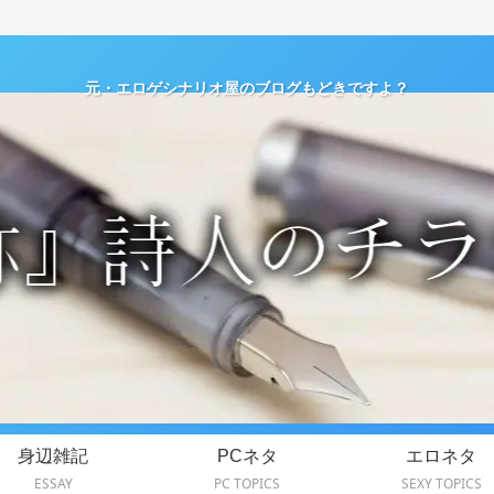
元・エロゲシナリオ屋のブログもどきですよ？
身辺雑記
PCネタ
エロネタ
ESSAY
PC TOPICS
SEXY TOPICS