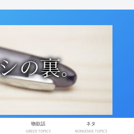
物欲話
ネタ
GREED TOPICS
NONSENSE TOPICS