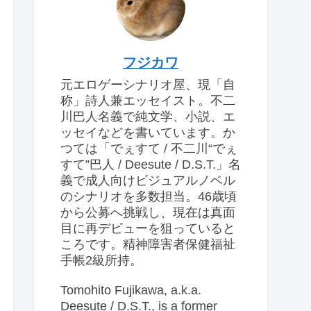
フジカワ
元エロゲーシナリオ屋、現「自
称」詩人兼エッセイスト。不二
川巴人名義で純文学、小説、エ
ッセイなどを書いています。か
つては「でぇすて / 不二川“でぇ
すて”巴人 / Deesute / D.S.T.」名
義で成人向けビジュアルノベル
のシナリオを多数担当。46歳頃
から公募へ挑戦し、現在は真面
目に再デビューを狙っていると
ころです。精神障害者保健福祉
手帳2級所持。
Tomohito Fujikawa, a.k.a.
Deesute / D.S.T., is a former