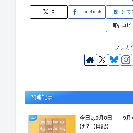
X
Facebook
はて
コピ
フジカ
関連記事
今日は9月8日。「9
日記
け？（日記）