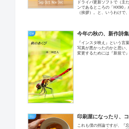
ドライバ更新ソフトで（主
ンであるところの「HX90」
（挨拶）。と、いうわけで、フ
今年の秋の、新作詩
CM
『インスタ映え』という言
写真が悪かったのかと思い
変更するためには『新規で』
印刷屋になったり、
日記
これも僕の持論ですが、『