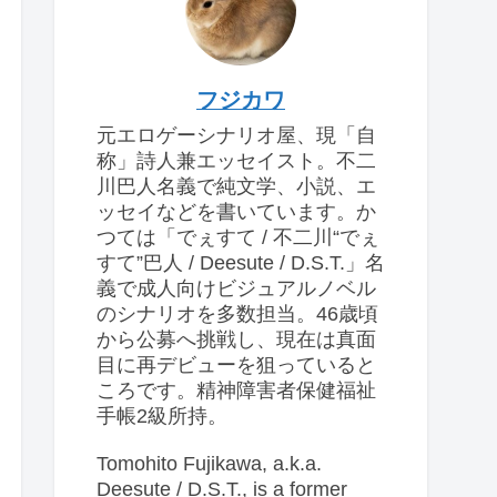
フジカワ
元エロゲーシナリオ屋、現「自
称」詩人兼エッセイスト。不二
川巴人名義で純文学、小説、エ
ッセイなどを書いています。か
つては「でぇすて / 不二川“でぇ
すて”巴人 / Deesute / D.S.T.」名
義で成人向けビジュアルノベル
のシナリオを多数担当。46歳頃
から公募へ挑戦し、現在は真面
目に再デビューを狙っていると
ころです。精神障害者保健福祉
手帳2級所持。
Tomohito Fujikawa, a.k.a.
Deesute / D.S.T., is a former