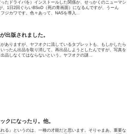
だったドライバを）インストールした関係か、せっかくのニューマシ
が、1日2回ぐらいBSoD（死の青画面）になるんですが、うーん
ジカワです。色々あって、NASを導入...
集が出版されました。
葉がありますが、ヤフオクに流しているタブレットも、もしかしたら
、いったん出品を取り消して、再出品しようとしたんですが、写真を
出品しなくてはならないという、ヤフオクの謎...
コックになったり。他。
忘れる』というのは、一種の才能だと思います。そりゃまあ、重要な