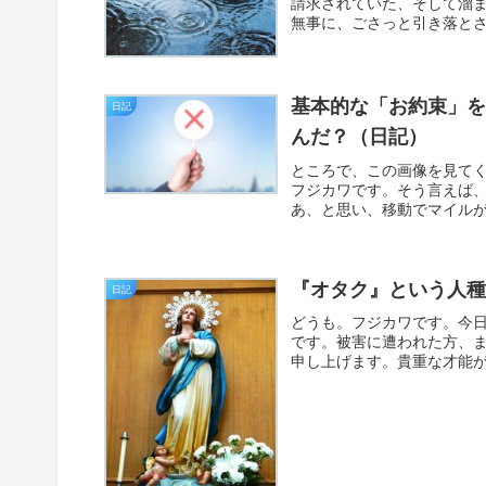
請求されていた、そして溜
無事に、ごさっと引き落と
基本的な「お約束」
日記
んだ？（日記）
ところで、この画像を見て
フジカワです。そう言えば
あ、と思い、移動でマイルが
『オタク』という人
日記
どうも。フジカワです。今
です。被害に遭われた方、
申し上げます。貴重な才能が