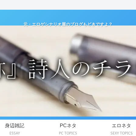
元・エロゲシナリオ屋のブログもどきですよ？
身辺雑記
PCネタ
エロネタ
ESSAY
PC TOPICS
SEXY TOPICS