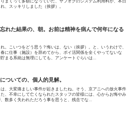
まりまくって多額になっていた、ヤフオクのシステム利用料が、本日
され、スッキリしました（挨拶）。
を忘れた結果の、朝。お前は精神を病んで何年になる
くれ。こいつをどう思う？悔いは、ない（挨拶）。と、いうわけで、
、春に仕事（施設）を辞めてから、ポイ活関係を全くやってないな
貯まる系統は無理にしても、アンケートぐらいは...
種についての、個人的見解。
日は、大変痛ましい事件が起きましたね。そう、京アニへの放火事件
また、不幸にして亡くなられたスタッフの皆様には、心からお悔やみ
、数多く失われただろう事を思うと、残念でな...