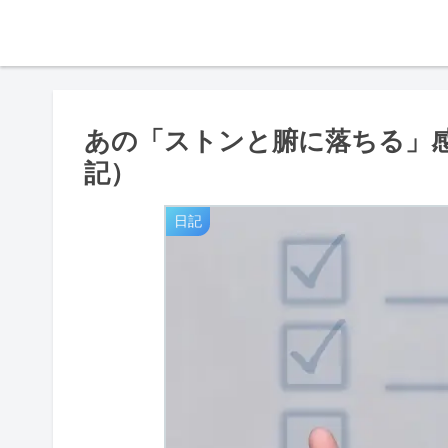
あの「ストンと腑に落ちる」
記）
日記