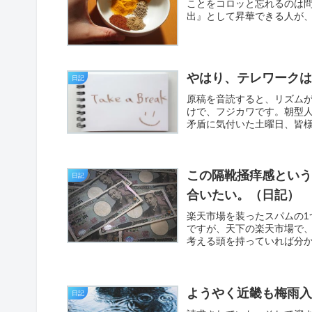
ことをコロッと忘れるのは
出』として昇華できる人が、
やはり、テレワーク
日記
原稿を音読すると、リズム
けで、フジカワです。朝型
矛盾に気付いた土曜日、皆様
この隔靴掻痒感とい
日記
合いたい。（日記）
楽天市場を装ったスパムの
ですが、天下の楽天市場で
考える頭を持っていれば分か
ようやく近畿も梅雨
日記