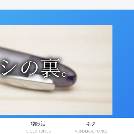
物欲話
ネタ
GREED TOPICS
NONSENSE TOPICS