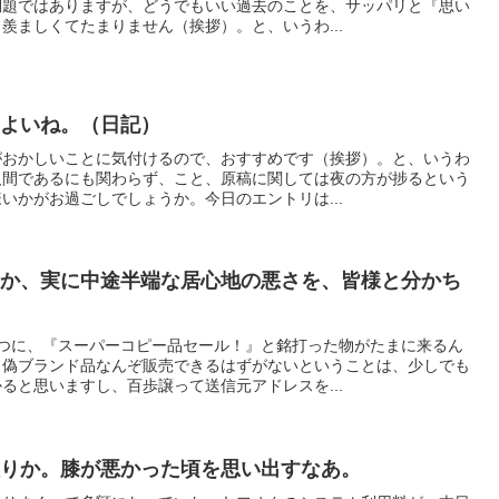
問題ではありますが、どうでもいい過去のことを、サッパリと『思い
羨ましくてたまりません（挨拶）。と、いうわ...
はよいね。（日記）
がおかしいことに気付けるので、おすすめです（挨拶）。と、いうわ
人間であるにも関わらず、こと、原稿に関しては夜の方が捗るという
いかがお過ごしでしょうか。今日のエントリは...
うか、実に中途半端な居心地の悪さを、皆様と分かち
1つに、『スーパーコピー品セール！』と銘打った物がたまに来るん
、偽ブランド品なんぞ販売できるはずがないということは、少しでも
ると思いますし、百歩譲って送信元アドレスを...
入りか。膝が悪かった頃を思い出すなあ。