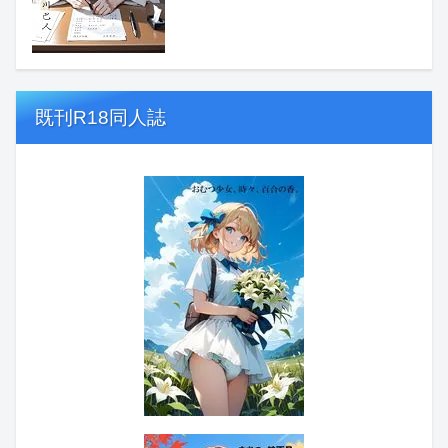
既刊R18同人誌