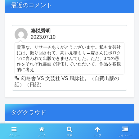
最近のコメント
嘉悦秀明
2023.07.10
貴重な、リサーチありがとうございます。私も文芸社
には、振り回されて、高い見積もり→嫁さんにボロク
ソに言われて出版できませんでした。ただ、3つの愚
作をそれぞれ書面で評価していただいて、作品を客観
的に考え...
幻冬舎 VS 文芸社 VS 風詠社。（自費出版の
話）（日記）
タグクラウド
創作
おぎゃあ
精神病患者の日常
メニュー
ホーム
検索
トップ
サイドバー