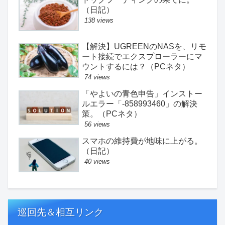
（日記）
138 views
【解決】UGREENのNASを、リモ
ート接続でエクスプローラーにマ
ウントするには？（PCネタ）
74 views
「やよいの青色申告」インストー
ルエラー「-858993460」の解決
策。（PCネタ）
56 views
スマホの維持費が地味に上がる。
（日記）
40 views
巡回先＆相互リンク