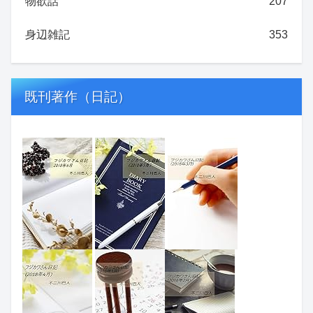
物欲話
207
身辺雑記
353
既刊著作（日記）