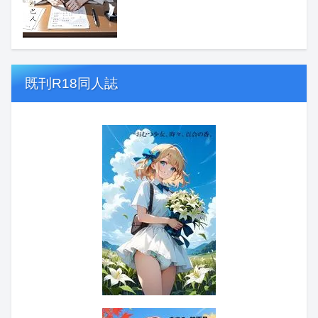
既刊R18同人誌