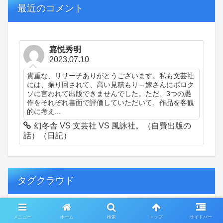
最近のコメント
嘉悦秀明
2023.07.10
貴重な、リサーチありがとうございます。私も文芸社
には、振り回されて、高い見積もり→嫁さんにボロク
ソに言われて出版できませんでした。ただ、3つの愚
作をそれぞれ書面で評価していただいて、作品を客観
的に考え...
幻冬舎 VS 文芸社 VS 風詠社。（自費出版の
話）（日記）
タグクラウド
創作
おぎゃあ
精神病患者の日常
メニュー
ホーム
検索
トップ
サイドバー