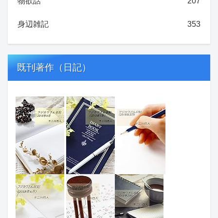
物欲話
207
身辺雑記
353
既刊著作（日記）