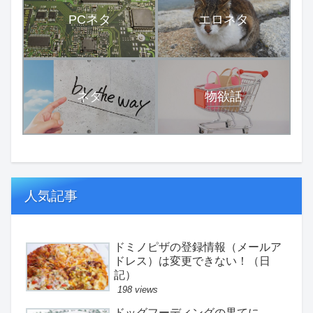
PCネタ
エロネタ
ネタ
物欲話
人気記事
ドミノピザの登録情報（メールア
ドレス）は変更できない！（日
記）
198 views
ドッグフーディングの果てに。