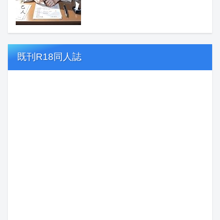
既刊R18同人誌