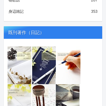
物欲話
207
身辺雑記
353
既刊著作（日記）