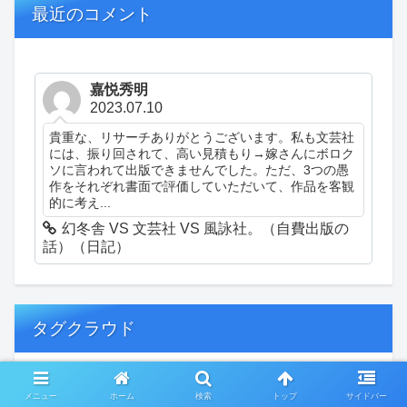
最近のコメント
嘉悦秀明
2023.07.10
貴重な、リサーチありがとうございます。私も文芸社
には、振り回されて、高い見積もり→嫁さんにボロク
ソに言われて出版できませんでした。ただ、3つの愚
作をそれぞれ書面で評価していただいて、作品を客観
的に考え...
幻冬舎 VS 文芸社 VS 風詠社。（自費出版の
話）（日記）
タグクラウド
創作
おぎゃあ
精神病患者の日常
メニュー
ホーム
検索
トップ
サイドバー