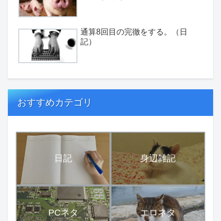
通算8回目の完徹をする。（日
記）
おすすめカテゴリ
日記
身辺雑記
PCネタ
エロネタ