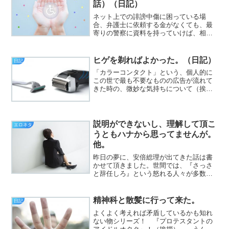
話）（日記）
ネット上での誹謗中傷に困っている場
合、弁護士に依頼する金がなくても、最
寄りの警察に資料を持っていけば、相談
に乗ってもらえることが分かりました
（挨拶）。と、いうわけで、フジカワで
す。寝覚めが悪いのはいつものこととし
ヒゲを剃ればよかった。（日記）
日記
ても、最近はそこに『暑さ』が...
「カラーコンタクト」という、個人的に
この世で最も不要なものの広告が流れて
きた時の、微妙な気持ちについて（挨
拶）。と、いうわけで、フジカワです。
一応再度申し上げておきますが、「カラ
コン不要説」は、単に僕（メガネ派）個
人の意見であることを、強く...
説明ができないし、理解して頂こ
エロネタ
うともハナから思ってませんが。
他。
昨日の夢に、安倍総理が出てきた話は書
かせて頂きました。世間では、『さっさ
と辞任しろ』という怒れる人々が多数い
らっしゃることは、さすがに僕でも知っ
てますが、じゃあその人々は、『代わり
に、誰が総理になれば満足なのか？』が
精神科と散髪に行って来た。
日記
すっぽり抜けているように...
よくよく考えれば矛盾しているかも知れ
ない物シリーズ！ 『プロテスタントの