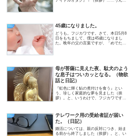
アイドルオタク』！（挨拶）……うん。
これは説明しないと分からない。皆さん
もご存じかとは思いますが、キリスト教
には、カトリックとプロテスタントがあ
ります。んで、プロテスタ...
45歳になりました。
日記
どうも。フジカワです。さて、本日5月8
日をもちまして、僕は45歳になりまし
た。晩年の父の言葉ですが、「めでたく
もあり、めでたくもなし」ですね。まさ
しく。
母が菩薩に見えた夜、駄犬のよう
日記
な息子はついカッとなる。（物欲
話と日記）
『虹色に輝く鮎の煮付けを食う』とい
う、珍しく家庭的な夢を見ました（挨
拶）。と、いうわけで、フジカワです。
外出の機会が滅多にないのに、合皮製で
いいから、ちょっとたくさん物が入る丈
夫なリュックが欲しいな、と思ってしま
テレワーク用の受給者証が届い
日記
うあたり、まさに浪費癖だと思...
た。（日記）
婚活については、親の反対につき、始ま
る前から終了しました（挨拶）。と、い