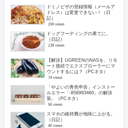
ドミノピザの登録情報（メールア
ドレス）は変更できない！（日
記）
199 views
ドッグフーディングの果てに。
（日記）
138 views
【解決】UGREENのNASを、リモ
ート接続でエクスプローラーにマ
ウントするには？（PCネタ）
74 views
「やよいの青色申告」インストー
ルエラー「-858993460」の解決
策。（PCネタ）
56 views
スマホの維持費が地味に上がる。
（日記）
40 views