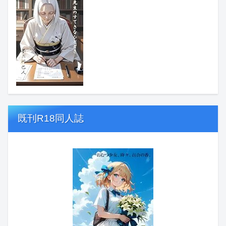
既刊R18同人誌