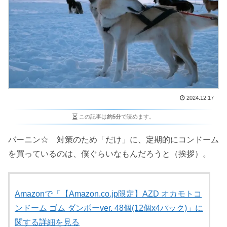
2024.12.17
この記事は
約5分
で読めます。
バーニン☆ 対策のため「だけ」に、定期的にコンドーム
を買っているのは、僕ぐらいなもんだろうと（挨拶）。
Amazonで「【Amazon.co.jp限定】AZD オカモトコ
ンドーム ゴム ダンボーver. 48個(12個x4パック)」に
関する詳細を見る