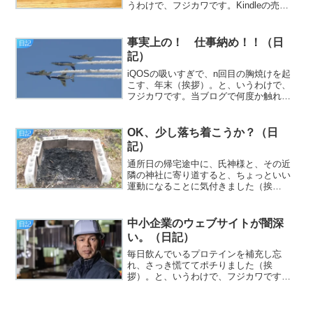
うわけで、フジカワです。Kindleの売り
上げが入金された、と思ったら「1円」で
あり、「ゎぁぃ」と思った火曜日、皆様
いかがお過ごしでしょうか。今日のエン
事実上の！ 仕事納め！！（日
日記
トリは、「テレワ...
記）
iQOSの吸いすぎで、n回目の胸焼けを起
こす、年末（挨拶）。と、いうわけで、
フジカワです。当ブログで何度か触れた
ことがある、「椿大神社（つばきおおか
みやしろ）」。三重県鈴鹿市に鎮座して
いるお社なのですが、よくよく考えた
OK、少し落ち着こうか？（日
日記
ら、日帰りで行けるよね...
記）
通所日の帰宅途中に、氏神様と、その近
隣の神社に寄り道すると、ちょっといい
運動になることに気付きました（挨
拶）。と、いうわけで、フジカワです。
口コミでおすすめの、フケ防止シャンプ
ーを買って、しばらく使いました。しか
中小企業のウェブサイトが闇深
日記
し、それが尽きる頃だというの...
い。（日記）
毎日飲んでいるプロテインを補充し忘
れ、さっき慌ててポチりました（挨
拶）。と、いうわけで、フジカワです。
そのプロテインのおかげか、なんか
日々、順調に髪の毛が復活している「気
がする」金曜日、皆様いかがお過ごしで