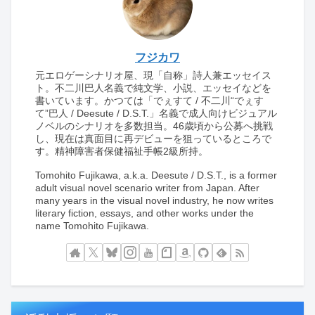
フジカワ
元エロゲーシナリオ屋、現「自称」詩人兼エッセイス
ト。不二川巴人名義で純文学、小説、エッセイなどを
書いています。かつては「でぇすて / 不二川“でぇす
て”巴人 / Deesute / D.S.T.」名義で成人向けビジュアル
ノベルのシナリオを多数担当。46歳頃から公募へ挑戦
し、現在は真面目に再デビューを狙っているところで
す。精神障害者保健福祉手帳2級所持。
Tomohito Fujikawa, a.k.a. Deesute / D.S.T., is a former
adult visual novel scenario writer from Japan. After
many years in the visual novel industry, he now writes
literary fiction, essays, and other works under the
name Tomohito Fujikawa.