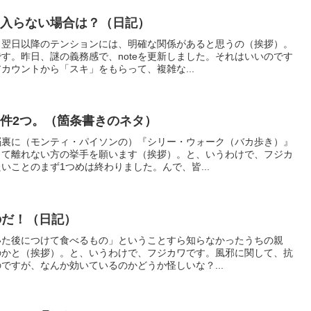
に入らない場合は？（日記）
、翌日以降のテンションには、明確な関係があると思うの（挨拶）。
す。昨日、謎の義務感で、noteを更新しました。それはいいのです
カウントから「スキ」をもらって、複雑な...
件2つ。（箇条書きのネタ）
脳裏に（モンティ・パイソンの）『シリー・ウォーク（バカ歩き）』
って離れない方の挙手を願います（挨拶）。と、いうわけで、フジカ
いことのまず1つめは終わりました。んで、皆...
のだ！（日記）
いた後につけて食べるもの」ということすら知らなかったうちの親
のかと（挨拶）。と、いうわけで、フジカワです。風邪に関して、抗
ですが、なんか効いているのかどうか怪しいな？...