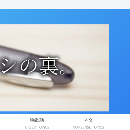
物欲話
ネタ
GREED TOPICS
NONSENSE TOPICS