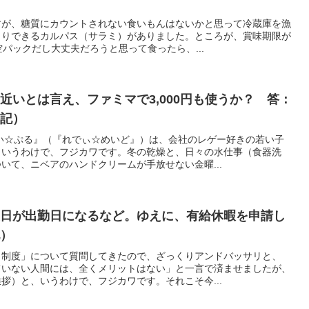
すが、糖質にカウントされない食いもんはないかと思って冷蔵庫を漁
じりできるカルパス（サラミ）がありました。ところが、賞味期限が
空パックだし大丈夫だろうと思って食ったら、...
近いとは言え、ファミマで3,000円も使うか？ 答：
日記）
い☆ぷる』（『れでぃ☆めいど』）は、会社のレゲー好きの若い子
、いうわけで、フジカワです。冬の乾燥と、日々の水仕事（食器洗
いて、ニベアのハンドクリームが手放せない金曜...
曜日が出勤日になるなど。ゆえに、有給休暇を申請し
記）
ト制度」について質問してきたので、ざっくりアンドバッサリと、
ていない人間には、全くメリットはない」と一言で済ませましたが、
拶）と、いうわけで、フジカワです。それこそ今...