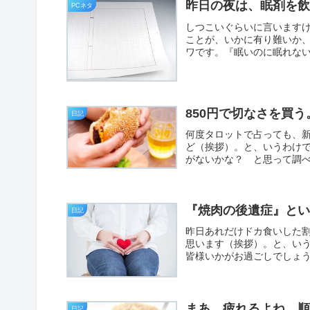
昨日の夜は、眠剤を
PCネタ
しつこいぐらいに言います
ことが、いかに有り難いか
ワです。『眠いのに眠れない
850円で切なさを買
日記
何度タロットで占っても、
ど（挨拶）。と、いうわけで
がないかな？ と思って調べて
『焼肉の後遺症』と
日記
昨日あれだけドカ食いした割
思います（挨拶）。と、い
皆様いかがお過ごしでしょう
まあ、疲れるよね。
日記