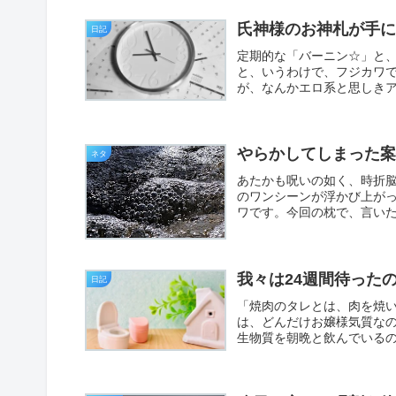
氏神様のお神札が手
日記
定期的な「バーニン☆」と
と、いうわけで、フジカワで
が、なんかエロ系と思しきア
やらかしてしまった案
ネタ
あたかも呪いの如く、時折
のワンシーンが浮かび上が
ワです。今回の枕で、言いた
我々は24週間待った
日記
「焼肉のタレとは、肉を焼
は、どんだけお嬢様気質な
生物質を朝晩と飲んでいるの