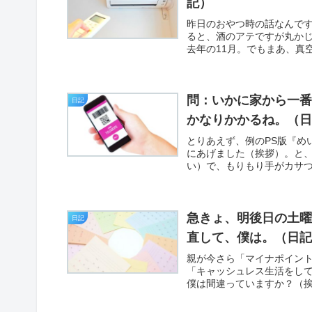
記）
昨日のおやつ時の話なんで
ると、酒のアテですが丸か
去年の11月。でもまあ、真
問：いかに家から一番
日記
かなりかかるね。（
とりあえず、例のPS版『め
にあげました（挨拶）。と
い）で、もりもり手がカサつ
急きょ、明後日の土
日記
直して、僕は。（日
親が今さら「マイナポイン
「キャッシュレス生活をし
僕は間違っていますか？（挨