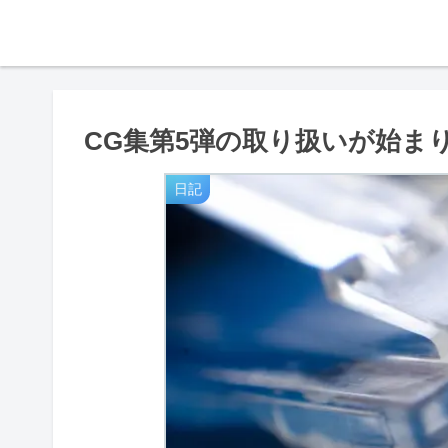
CG集第5弾の取り扱いが始ま
日記