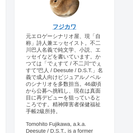
フジカワ
元エロゲーシナリオ屋、現「自
称」詩人兼エッセイスト。不二
川巴人名義で純文学、小説、エ
ッセイなどを書いています。か
つては「でぇすて / 不二川“でぇ
すて”巴人 / Deesute / D.S.T.」名
義で成人向けビジュアルノベル
のシナリオを多数担当。46歳頃
から公募へ挑戦し、現在は真面
目に再デビューを狙っていると
ころです。精神障害者保健福祉
手帳2級所持。
Tomohito Fujikawa, a.k.a.
Deesute / D.S.T., is a former