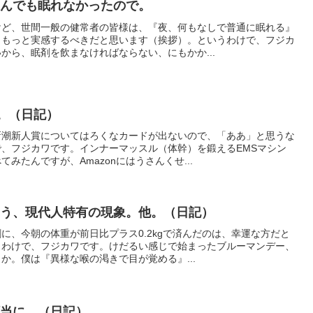
飲んでも眠れなかったので。
けど、世間一般の健常者の皆様は、『夜、何もなしで普通に眠れる』
、もっと実感するべきだと思います（挨拶）。というわけで、フジカ
から、眠剤を飲まなければならない、にもかか...
う。（日記）
新潮新人賞についてはろくなカードが出ないので、「ああ」と思うな
、フジカワです。インナーマッスル（体幹）を鍛えるEMSマシン
みたんですが、Amazonにはうさんくせ...
いう、現代人特有の現象。他。（日記）
に、今朝の体重が前日比プラス0.2kgで済んだのは、幸運な方だと
うわけで、フジカワです。けだるい感じで始まったブルーマンデー、
か。僕は『異様な喉の渇きで目が覚める』...
順当に。（日記）