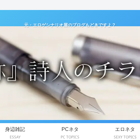
元・エロゲシナリオ屋のブログもどきですよ？
身辺雑記
PCネタ
エロネタ
ESSAY
PC TOPICS
SEXY TOPICS