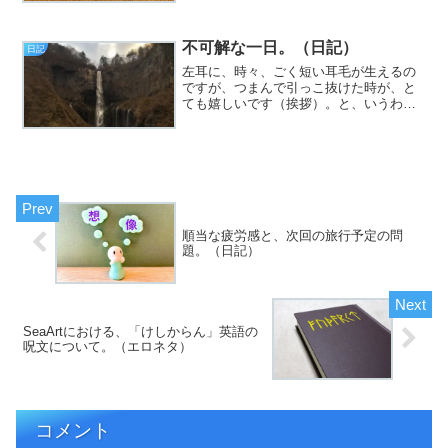
しょうか。さて。夕方からこっち、そり
ゃあもう眠いです。生産的なことは、何
不可解な一日。（日記）
一つしてません。と...
日記
左耳に、時々、ごく短い耳毛が生えるの
ですが、つまんで引っこ抜けた時が、と
ても嬉しいです（挨拶）。と、いうわけ
で、フジカワです。「美味しくないトウ
モロコシ」が主食だった時の残念さを、
誰かと分かち合いたい木曜日、皆様いか
がお過ごしでしょうか。今...
順当な疲労感と、次回の旅行予定の問
題。（日記）
SeaArtにおける、「けしからん」英語の
呪文について。（エロネタ）
コメント