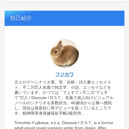
自己紹介
フジカワ
元エロゲーシナリオ屋、現「自称」詩人兼エッセイス
ト。不二川巴人名義で純文学、小説、エッセイなどを
書いています。かつては「でぇすて / 不二川“でぇす
て”巴人 / Deesute / D.S.T.」名義で成人向けビジュアル
ノベルのシナリオを多数担当。46歳頃から公募へ挑戦
し、現在は真面目に再デビューを狙っているところで
す。精神障害者保健福祉手帳2級所持。
Tomohito Fujikawa, a.k.a. Deesute / D.S.T., is a former
adult visual novel scenario writer from Japan. After