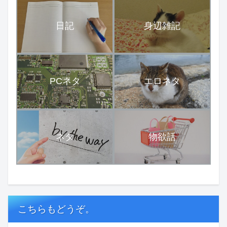
日記
身辺雑記
PCネタ
エロネタ
ネタ
物欲話
こちらもどうぞ。