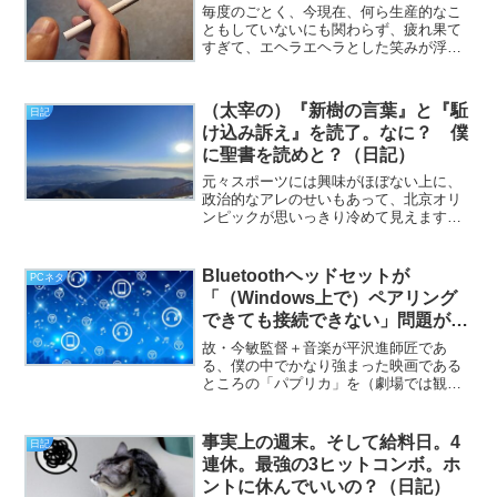
毎度のごとく、今現在、何ら生産的なこ
ともしていないにも関わらず、疲れ果て
すぎて、エヘラエヘラとした笑みが浮か
んでおり、はた目には、大変キモいだろ
うと思われます（挨拶）。と、いうわけ
で、フジカワです。部屋の壁掛け電波時
（太宰の）『新樹の言葉』と『駈
日記
計を見てみたら、数年ぶり...
け込み訴え』を読了。なに？ 僕
に聖書を読めと？（日記）
元々スポーツには興味がほぼない上に、
政治的なアレのせいもあって、北京オリ
ンピックが思いっきり冷めて見えます
（挨拶）。と、いうわけで、フジカワで
す。今日はなぜか今三つ以上に調子が悪
く、何度「今日はもう、午前中で早退し
Bluetoothヘッドセットが
PCネタ
よう」と思ったか知れないも...
「（Windows上で）ペアリング
できても接続できない」問題が解
決した。つまり。（PCネタと日
故・今敏監督＋音楽が平沢進師匠であ
記）
る、僕の中でかなり強まった映画である
ところの「パプリカ」を（劇場では観た
んですが）YouTubeで検索してみよう
と、「パプリカ」と入力したら「パプリ
カ ヤバい方」というのがサジェストに出
事実上の週末。そして給料日。4
日記
てきて「待てやコラー...
連休。最強の3ヒットコンボ。ホ
ントに休んでいいの？（日記）