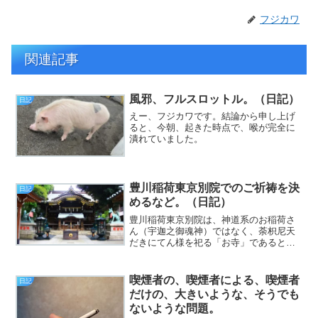
フジカワ
関連記事
風邪、フルスロットル。（日記）
日記
えー、フジカワです。結論から申し上げ
ると、今朝、起きた時点で、喉が完全に
潰れていました。
豊川稲荷東京別院でのご祈祷を決
日記
めるなど。（日記）
豊川稲荷東京別院は、神道系のお稲荷さ
ん（宇迦之御魂神）ではなく、荼枳尼天
だきにてん様を祀る「お寺」であるとい
う事実について（挨拶）。と、いうわけ
で、フジカワです。一般的な社会人の皆
様は、本日から3連休なのだなあ、と、完
喫煙者の、喫煙者による、喫煙者
日記
璧に他人事風味に思う土...
だけの、大きいような、そうでも
ないような問題。