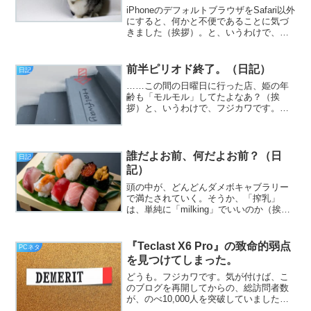
iPhoneのデフォルトブラウザをSafari以外
にすると、何かと不便であることに気づ
きました（挨拶）。と、いうわけで、フ
ジカワです。密やかにオリンピックが始
まるわけですが、元々スポーツ自体にさ
ほど興味がない性格なので、「あっそ」
前半ピリオド終了。（日記）
日記
で済むよう...
……この間の日曜日に行った店、姫の年
齢も「モルモル」してたよなあ？（挨
拶）と、いうわけで、フジカワです。ま
だまだ暑いので、晩飯に素麺を食べまし
た。そしたら、ネギが古かったらしく、
てきめんに当たった火曜日、皆様いかが
お過ごしでしょうか。今日の...
誰だよお前、何だよお前？（日
日記
記）
頭の中が、どんどんダメボキャブラリー
で満たされていく。そうか、「搾乳」
は、単純に「milking」でいいのか（挨
拶）。と、いうわけで、フジカワです。
温かくなってきたのはいいとして、僕の
部屋は日当たりの関係と、熱源（PC）が
『Teclast X6 Pro』の致命的弱点
PCネタ
あるので、半袖短パ...
を見つけてしまった。
どうも。フジカワです。気が付けば、こ
のブログを再開してからの、総訪問者数
が、のべ10,000人を突破していました。
有り難い話です。皆様いかがお過ごしで