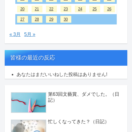
20
21
22
23
24
25
26
27
28
29
30
« 3月
5月 »
皆様の最近の反応
あなたはまだいいねした投稿はありません!
第63回文藝賞、ダメでした。（日
記）
忙しくなってきた？（日記）