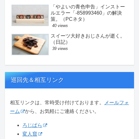
「やよいの青色申告」インストー
ルエラー「-858993460」の解決
策。（PCネタ）
40 views
スイーツ大好きおじさんが逝く。
（日記）
39 views
巡回先＆相互リンク
相互リンクは、常時受け付けております。
メールフォ
ーム
から、お気軽にご連絡ください。
ろじぱら
変人窟