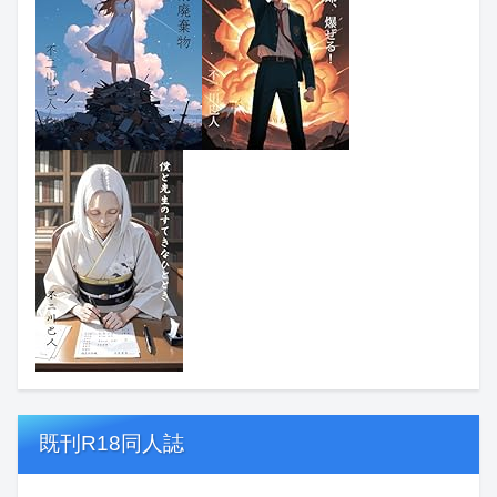
既刊R18同人誌