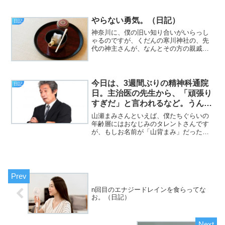
す。iQOSのタバコスティックの消費スピ
ードが、思いの外早いので、どうしたも
のかとは思うものの、「...
やらない勇気。（日記）
日記
神奈川に、僕の旧い知り合いがいらっし
ゃるのですが、くだんの寒川神社の、先
代の神主さんが、なんとその方の親戚だ
という、衝撃の事実（挨拶）。と、いう
わけで、フジカワです。地元の知り合い
に連絡を取った結果、今週末は焼肉にな
りそうな感じがして、地味...
今日は、3週間ぶりの精神科通院
日記
日。主治医の先生から、「頑張り
すぎだ」と言われるなど。うん、
実感はあるよ。（日記）
山瀬まみさんといえば、僕たちぐらいの
年齢層にはおなじみのタレントさんです
が、もしお名前が「山背まみ」だったな
ら、一気に農家の敵に回りそうだ
（Wikipedia「山背風」）という言葉遊び
（挨拶）。と、いうわけで、フジカワで
す。今日から「待望」...
n回目のエナジードレインを食らってな
お。（日記）