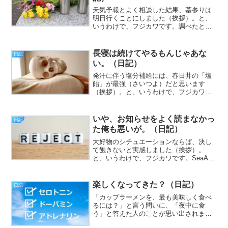
天気予報とよく相談した結果、墓参りは
明日行くことにしました（挨拶）。と、
いうわけで、フジカワです。調べたとこ
ろ、神戸市営バスでは精神障害者だと割
引がない（身体障害者はある）らしく、
ささくれ程度に不平等感を感じる夜のひ
長寝は続けてやるもんじゃあな
日記
ととき、皆様いかがお過ご...
い。（日記）
発汗に伴う塩分補給には、春日井の「塩
飴」が最強（さいつよ）だと思います
（挨拶）。と、いうわけで、フジカワで
す。やっとの事で、先日買ったミックス
ナッツを完食したんですが、なんかある
種の苦行だったよなあ、とか思う日曜
いや、お知らせをよく読まなかっ
日記
日、皆様いかがお過ごしでしょ...
た俺も悪いが。（日記）
大好物のシチュエーションならば、決し
て飽きないと実感しました（挨拶）。
と、いうわけで、フジカワです。SeaArt
で画像を生成する際、アンダーヘアーの
有無は、意外なスパイスになることに気
付いた月曜日、皆様いかがお過ごしでし
楽しくなってきた？（日記）
日記
ょうか。今日のエント...
「カップラーメンを、最も美味しく食べ
るには？」と言う問いに、「夜中に食
う」と答えた人のことが思い出されます
（挨拶）。と、いうわけで、フジカワで