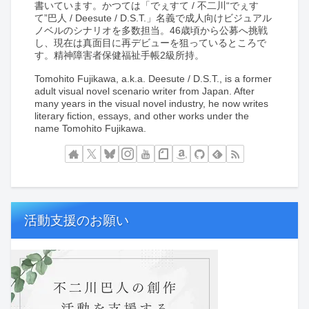
ト。不二川巴人名義で純文学、小説、エッセイなどを
書いています。かつては「でぇすて / 不二川“でぇす
て”巴人 / Deesute / D.S.T.」名義で成人向けビジュアル
ノベルのシナリオを多数担当。46歳頃から公募へ挑戦
し、現在は真面目に再デビューを狙っているところで
す。精神障害者保健福祉手帳2級所持。
Tomohito Fujikawa, a.k.a. Deesute / D.S.T., is a former
adult visual novel scenario writer from Japan. After
many years in the visual novel industry, he now writes
literary fiction, essays, and other works under the
name Tomohito Fujikawa.
活動支援のお願い