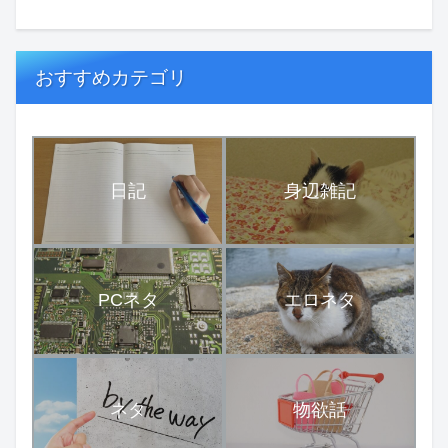
おすすめカテゴリ
日記
身辺雑記
PCネタ
エロネタ
ネタ
物欲話