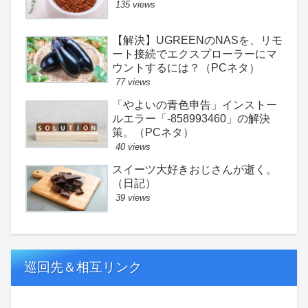
（日記）
135 views
【解決】UGREENのNASを、リモ
ート接続でエクスプローラーにマ
ウントするには？（PCネタ）
77 views
「やよいの青色申告」インストー
ルエラー「-858993460」の解決
策。（PCネタ）
40 views
スイーツ大好きおじさんが逝く。
（日記）
39 views
巡回先＆相互リンク