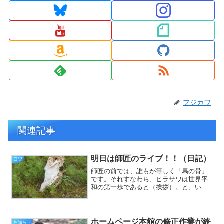
フジカワ
関連記事
明日は師匠のライブ！！（日記）
日記
師匠の前では、誰もが等しく「馬の骨」
です。それすなわち、ヒラサワは世界平
和の第一歩であると（挨拶）。と、いう
わけで、フジカワです。いつだったか
に、師匠がフジロックに出演した折、師
匠を知らない人が。「23世紀の宗教の教
祖みたいな人が出てきた」...
ホームページ本館の修正作業が終
お知らせ