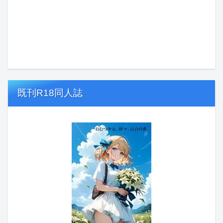
既刊R18同人誌