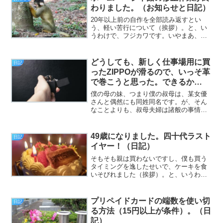
わりました。（お知らせと日記）
20年以上前の自作を全部読み返すとい
う、軽い苦行について（挨拶）。と、い
うわけで、フジカワです。いやまあ、自
分の商業デビュー前の作品を読み返すと
いうのは、こっぱずかしいんですけれど
も、何か妙に新鮮でした。そんな複雑な
どうしても、新しく仕事場用に買
日記
夜のひととき、皆様いかが...
ったZIPPOが滑るので、いっそ革
で巻こうと思った。できるか
な？ 他。（日記）
僕の母の妹、つまり僕の叔母は、某女優
さんと偶然にも同姓同名です。が、そん
なことよりも、叔母夫婦は諸般の事情で
籍を入れてない、いわゆるところの「事
実婚」であることが、（甥ごときが口出
しはできないのですが）なまじその理由
49歳になりました。四十代ラスト
日記
を知っているだけに、時々...
イヤー！（日記）
そもそも親は買わないですし、僕も買う
タイミングを逸したせいで、ケーキを食
いそびれました（挨拶）。と、いうわけ
で、フジカワです。「8,000文字を三人日
（約12時間）で」というのが、どうや
ら、書かない人にとってはハードルが高
プリペイドカードの端数を使い切
日記
いらしいと知って「...
る方法（15円以上が条件）。（日
記）